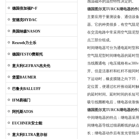
感温磁环的温控特性决定的。
德国倍加福P+F
德国图尔克TURCK继电器的作
主要应用于量测设备、通信设
贺德克HYDAC
器。它的种类很多，有空气阻
美国纳森NASON
在交流电路中常采用空气阻尼
点三部分组成。
Rexroth力士乐
时间继电器可分为通电延时型
德国FESTO费斯托
空气阻尼型时间继电器的延时范围大
当线圈通电（电压规格有ac380
意大利GEFRAN杰夫伦
开。但是活塞杆和杠杆不能同
堡盟BAUMER
下运动时，橡皮膜随之向下凹
定位置，便通过杠杆推动延时
巴鲁夫BALLUFF
的延时时间。延时时间的长短
IFM易福门
吸引线圈断电后，继电器依靠
德国
图尔克TURCK
继电器的作
阿托斯ATOS
中间继电器的特点：继电器采
EUCHNER安士能
间继电器导线过细易断线的缺
长；继电器动作后有发光管指示，
意大利ELTRA意尔创