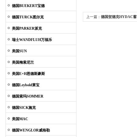
德国BUEKERT宝德
上一篇：
德国贺德克HYDAC
德国TURCK图尔克
美国PARKER派克
瑞士WANDFLUH万福乐
美国SUN
美国梅索尼兰
美国E+H恩德斯豪斯
德国Leybold莱宝
德国索玛SOMMER
德国SICK施克
美国MAC
德国WENGLOR威格勒