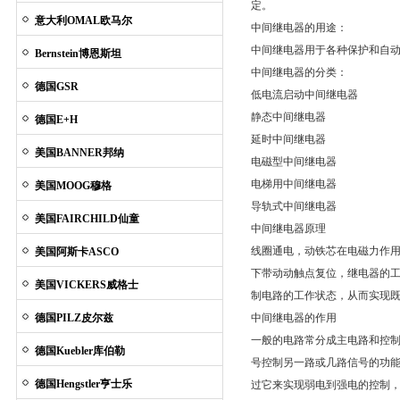
定。
意大利OMAL欧马尔
中间继电器的用途：
中间继电器用于各种保护和自
Bernstein博恩斯坦
中间继电器的分类：
德国GSR
低电流启动中间继电器
静态中间继电器
德国E+H
延时中间继电器
美国BANNER邦纳
电磁型中间继电器
电梯用中间继电器
美国MOOG穆格
导轨式中间继电器
美国FAIRCHILD仙童
中间继电器原理
线圈通电，动铁芯在电磁力作
美国阿斯卡ASCO
下带动动触点复位，继电器的工
美国VICKERS威格士
制电路的工作状态，从而实现既
德国PILZ皮尔兹
中间继电器的作用
一般的电路常分成主电路和控
德国Kuebler库伯勒
号控制另一路或几路信号的功
德国Hengstler亨士乐
过它来实现弱电到强电的控制