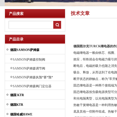
技术文章
产品搜索
产品目录
德国
图尔克TURCK
继电器的作
德国SAMSON萨姆森
电磁继电器一般由铁芯、线圈
效应，衔铁就会在电磁力吸引
SAMSON萨姆森控制阀
断电后，电磁的吸力也随之消
SAMSON萨姆森调节阀
吸合、释放，从而达到了在电路
SAMSON萨姆森执预*要*预*
断开状态的静触点，称为“常开
要*预*要*预*要*预*要*预先
固态继电器是一种两个接线端
SAMSON萨姆森阀门定位器
进要先进行器
固态继电器按负载电源类型可
德国 KTR
和光电隔离型，以光电隔离型为z
德国KTR
热敏干簧继电器是一种利用热
底及其他一些附件组成。热敏
德国哈威HAWE