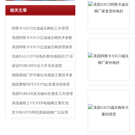
相关文章
阿斯卡ASCO过滤减压阀的工作原理
美国阿斯卡ASCO过滤减压阀技术参数
推荐
美国阿斯卡ASCO过滤减压阀原理推荐
浅谈BALLUFF光电距离传感器的2个应
用
诺冠NORGREN压力开关的选型
德国易福门IFM液位传感器主要技术参
数
德国费斯托FESTO气缸发展历程推荐
美国PARKER派克轴向柱塞泵工作原理
介绍
美国威格士VICKER电磁阀主要区别
意大利ATOS阿托斯插装阀广泛应用