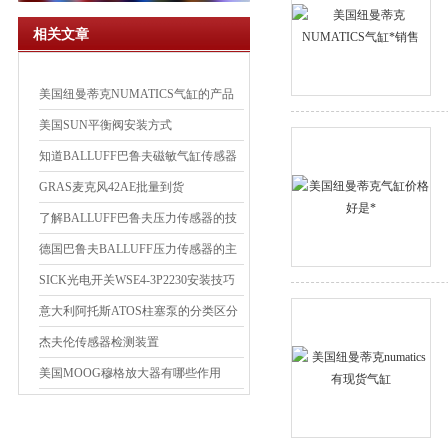
相关文章
美国纽曼蒂克NUMATICS气缸的产品
简介
美国SUN平衡阀安装方式
知道BALLUFF巴鲁夫磁敏气缸传感器
的技术参数
GRAS麦克风42AE批量到货
了解BALLUFF巴鲁夫压力传感器的技
术参数
德国巴鲁夫BALLUFF压力传感器的主
要分类
SICK光电开关WSE4-3P2230安装技巧
意大利阿托斯ATOS柱塞泵的分类区分
杰夫伦传感器检测装置
美国MOOG穆格放大器有哪些作用