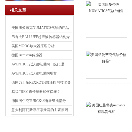
相关文章
美国纽曼蒂克NUMATICS气缸的产品
简介
巴鲁夫BALLUFF超声波传感器结构介
绍
美国MOOG放大器原理分析
德国Bernstein传感器
AVENTICS安沃驰电磁阀一级代理
AVENTICS安沃驰电磁阀现货
德国力士乐REXROTH减压阀的技术参
数
易福门IFM磁传感器如何保养？
德国图尔克TURCK继电器组成部分
意大利阿托斯液压泵泄露的主要原因