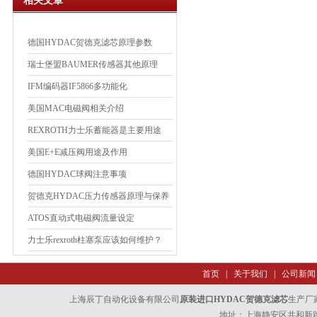
相关文章
德国HYDAC贺德克滤芯原理参数
瑞士堡盟BAUMER传感器其他原理
IFM编码器IF5866多功能化
美国MAC电磁阀相关介绍
REXROTH力士乐蓄能器是主要用途
美国E+E减压阀用途及作用
德国HYDAC球阀注意事项
贺德克HYDAC压力传感器原理与保养
ATOS直动式电磁阀流量设定
力士乐rexroth柱塞泵应该如何维护？
首页
|
关于我们
|
公司新闻
上海辰丁自动化设备有限公司
原装进口HYDAC贺德克滤芯
生产厂
地址：上海静安区共和新路47