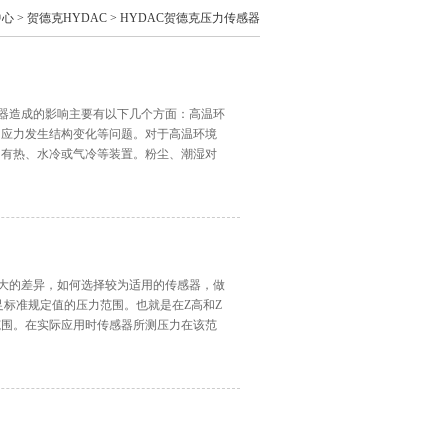
中心
>
贺德克HYDAC
>
HYDAC贺德克压力传感器
感器造成的影响主要有以下几个方面：高温环
内应力发生结构变化等问题。对于高温环境
加有热、水冷或气冷等装置。粉尘、潮湿对
闭性很高的传感器。不同的传感器其密封的
较大的差异，如何选择较为适用的传感器，做
足标准规定值的压力范围。也就是在Z高和Z
范围。在实际应用时传感器所测压力在该范
时间承受的Z大压力，且不引起输出特性*性