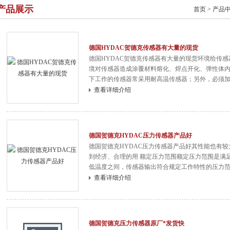
产品展示
首页
>
产品
德国HYDAC贺德克传感器有大量的现货
德国HYDAC贺德克传感器有大量的现货环境给传
境对传感器造成涂覆材料熔化、焊点开化、弹性体
下工作的传感器常采用耐高温传感器；另外，必须
传感器造成短路的影响。在此环境条件下应选用密
查看详细介绍
方式是不同的，其密闭性存在着很大差异。
德国贺德克HYDAC压力传感器产品好
德国贺德克HYDAC压力传感器产品好其性能也有
到经济、合理的用 额定压力范围额定压力范围是满
低温度之间，传感器输出符合规定工作特性的压力
围之内。Z大压力范围Z大压力范围是指传感器能长
查看详细介绍
改变。特别是半导体压力传感器，为提高线
德国贺德克压力传感器原厂*发货快