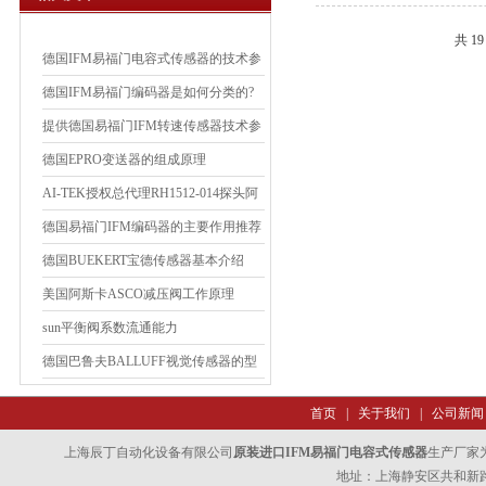
共 1
德国IFM易福门电容式传感器的技术参
数
德国IFM易福门编码器是如何分类的?
提供德国易福门IFM转速传感器技术参
数
德国EPRO变送器的组成原理
AI-TEK授权总代理RH1512-014探头阿
泰克代理
德国易福门IFM编码器的主要作用推荐
德国BUEKERT宝德传感器基本介绍
美国阿斯卡ASCO减压阀工作原理
sun平衡阀系数流通能力
德国巴鲁夫BALLUFF视觉传感器的型
号诠释
首页
|
关于我们
|
公司新闻
上海辰丁自动化设备有限公司
原装进口IFM易福门电容式传感器
生产厂家
地址：上海静安区共和新路47