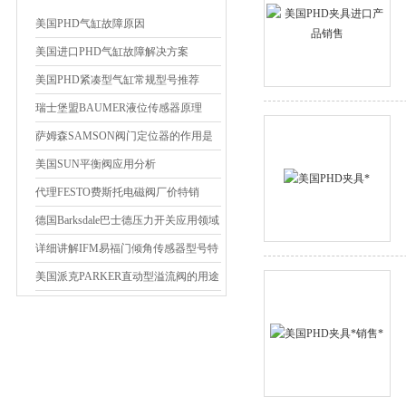
美国PHD气缸故障原因
美国进口PHD气缸故障解决方案
美国PHD紧凑型气缸常规型号推荐
瑞士堡盟BAUMER液位传感器原理
萨姆森SAMSON阀门定位器的作用是
什么
美国SUN平衡阀应用分析
代理FESTO费斯托电磁阀厂价特销
德国Barksdale巴士德压力开关应用领域
详细讲解IFM易福门倾角传感器型号特
征
美国派克PARKER直动型溢流阀的用途