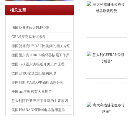
相关文章
德国E+H液位计FMR60B-
AABAFAAFBSJCRBFA+AK技术参数
GRAS麦克风测试条件
德国贺德克HYDAC比例阀的相关介绍
德国图尔克TURCK编码器按照工作原
理分类
德国turck图尔克接近开关工作原理
德国EPRO变送器组成的原理
美国阿斯卡ASCO电磁阀原理分析
美国sun平衡阀有大量现货
意大利阿托斯液压泵泄露的主要原因
美国邦纳BANNER继电器选用型号