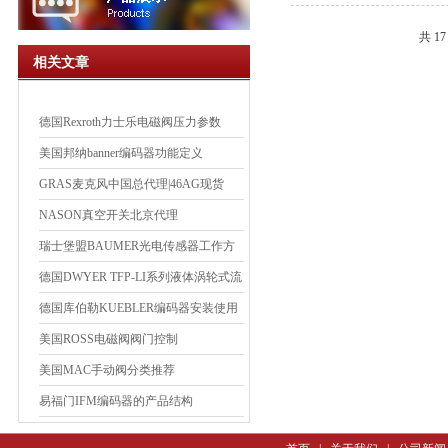
共 1
相关文章
德国Rexroth力士乐电磁阀压力参数
美国邦纳banner编码器功能定义
GRAS麦克风中国总代理|46AG现货
NASON真空开关北京代理
瑞士堡盟BAUMER光电传感器工作方
式
德国DWYER TFP-LI系列液体涡轮式流
量计简介
德国库伯勒KUEBLER编码器安装使用
方式
美国ROSS电磁阀阀门控制
美国MAC手动阀分类推荐
易福门IFM编码器的产品结构