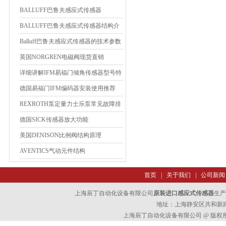
BALLUFF巴鲁夫感应式传感器
BES0006
BALLUFF巴鲁夫感应式传感器结构介
绍
Balluff巴鲁夫感应式传感器的技术参数
英国NORGREN电磁阀现货直销
详细讲解IFM易福门倾角传感器型号特
征
德国易福门IFM编码器安装使用推荐
REXROTH泵定量力士乐泵常见故障排
除方法
德国SICK传感器放大功能
美国DENISON比例阀结构原理
AVENTICS气动元件结构
首页
|
关于我们
|
公司新闻
上海辰丁自动化设备有限公司
原装进口感应式传感器
生产
地址：上海静安区共和新路47
上海辰丁自动化设备有限公司 @ 版权所有 All 