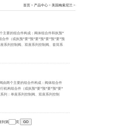
首页
>
产品中心
>
美国梅索尼兰
>
两个主要的组合件构成：阀体组合件和执预*
组合件（或执预*要*预*要*预*要*预*要*预
单座系列控制阀、双座系列控制阀、套筒系
种可导致许许多多不同的可应用的结构，每
控制阀由两个主要的组合件构成：阀体组合件
进行机构组合件（或执预*要*预*要*预*要*
大系列：单座系列控制阀、双座系列控制
型阀门的变种可导致许许多多不同的可应用
缺点。
跳转到第
页