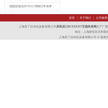
域
德国贺德克HYDAC球阀日常保养
首页
|
关于我们
|
公司新闻
上海辰丁自动化设备有限公司
原装进口BUEKERT宝德角座阀
生产厂家
地址：上海静安区共和新路47
上海辰丁自动化设备有限公司 @ 版权所有 All 