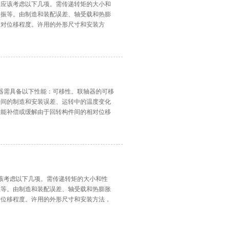
，应该考虑以下几项。需传递转矩的大小和
共振等。由制造和装配误差、轴受载和热膨
相对位移程度。许用的外形尺寸和安装方
。对于大型的联轴器，应能在轴不需要作轴
轴器需具备以下性能：可移性。联轴器的可移
件间的制造和安装误差、运转中的温度变化
性能补偿或缓解由于回转构件间的相对位移
载荷。缓冲性。对于经常负载起动或工作载
的弹性元件，以保护原动
应该考虑以下几项。需传递转矩的大小和性
振等。由制造和装配误差、轴受载和热膨胀
对位移程度。许用的外形尺寸和安装方法，
于大型的联轴器，应能在轴不需要作轴向移