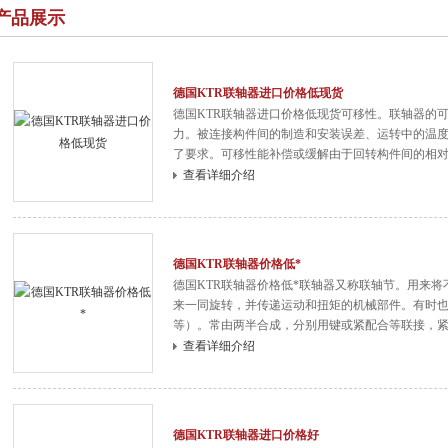
产品展示
德国KTR联轴器进口价格低现货
德国KTR联轴器进口价格低现货可移性。联轴器的
力。被连接构件间的制造和安装误差、运转中的温
了要求。可移性能补偿或缓解由于回转构件间的相
件之间的附加载荷。缓冲性。对于经常负载起动或
查看详细介绍
冲、减振作用的弹性元件，以保护原动机和工作机
德国KTR联轴器价格低*
德国KTR联轴器价格低*联轴器又称联轴节。用来
来一同旋转，并传递运动和扭矩的机械部件。有时
等）。常由两半合成，分别用键或紧配合等联接，
起来。联轴器可兼有补偿两轴之间由于制造安装不
查看详细介绍
的偏移（包括轴向偏移、径向偏移、角偏移或综合
德国KTR联轴器进口价格好