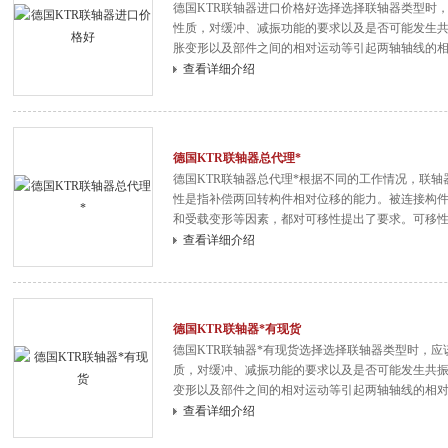
德国KTR联轴器进口价格好选择选择联轴器类型时
性质，对缓冲、减振功能的要求以及是否可能发生
胀变形以及部件之间的相对运动等引起两轴轴线的
法，为了便于装配、调整和维修所必需的操作空间
查看详细介绍
向移动的条件下实现拆装。
德国KTR联轴器总代理*
德国KTR联轴器总代理*根据不同的工作情况，联
性是指补偿两回转构件相对位移的能力。被连接构
和受载变形等因素，都对可移性提出了要求。可移
造成的轴、轴承、联轴器及其他零部件之间的附加
查看详细介绍
荷变化的场合，联轴器中需具有起缓冲、减振作用
德国KTR联轴器*有现货
德国KTR联轴器*有现货选择选择联轴器类型时，
质，对缓冲、减振功能的要求以及是否可能发生共
变形以及部件之间的相对运动等引起两轴轴线的相
为了便于装配、调整和维修所必需的操作空间。对
查看详细介绍
动的条件下实现拆装。