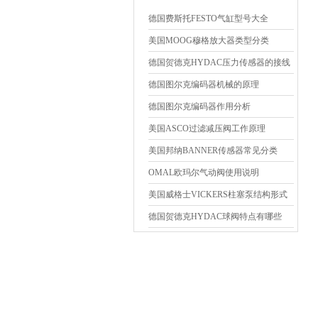
德国费斯托FESTO气缸型号大全
美国MOOG穆格放大器类型分类
德国贺德克HYDAC压力传感器的接线
方法
德国图尔克编码器机械的原理
德国图尔克编码器作用分析
美国ASCO过滤减压阀工作原理
美国邦纳BANNER传感器常见分类
OMAL欧玛尔气动阀使用说明
美国威格士VICKERS柱塞泵结构形式
推荐
德国贺德克HYDAC球阀特点有哪些