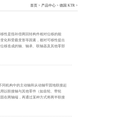
首页
>
产品中心
>
德国 KTR
>
可移性是指补偿两回转构件相对位移的能
度变化和受载变形等因素，都对可移性提出
对位移造成的轴、轴承、联轴器及其他零部
工作载荷变化的场合，联轴器中需具有起缓
少受或不受损伤。
将不同机构中的主动轴和从动轴牢固地联接起
也用以联接轴与其他零件（如齿轮、带轮
紧固在两轴端，再通过某种方式将两半联接
精确、工作时的变形或热膨胀等原因所发生
偏移）