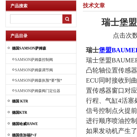
技术文章
产品搜索
瑞士堡盟
点击次数：
产品目录
德国SAMSON萨姆森
瑞士
堡盟BAUME
瑞士堡盟BAUME
SAMSON萨姆森控制阀
凸轮轴位置传感器(
SAMSON萨姆森调节阀
ECU同时接收到
SAMSON萨姆森执预*要*预*
要*预*要*预*要*预*要*预先
置传感器窗口对应
SAMSON萨姆森阀门定位器
进要先进行器
行程、气缸4活塞
德国 KTR
信号控制点火提前
德国KTR
进行顺序喷油控
德国哈威HAWE
如果发动机产生
德国倍加福P+F