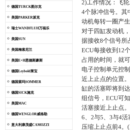
2)工作情况：飞
德国TURCK图尔克
4个脉冲信号。其
美国PARKER派克
动机每转一圈产生
瑞士WANDFLUH万福乐
对于四缸发动机，
美国SUN
据接收8个信号所
ECU每接收到1
美国梅索尼兰
占用的时间，就
美国E+H恩德斯豪斯
电子控制单元控
德国Leybold莱宝
近上止点的位置。
德国索玛SOMMER
缸的活塞即将到达
德国SICK施克
组信号，ECU可
美国MAC
活塞接近上止点。
德国WENGLOR威格勒
6、2与5、3与
意大利康茂盛CAMOZZI
压缩上止点前4。