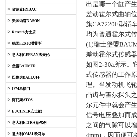
出是哪一个缸产
贺德克HYDAC
差动霍尔式曲轴
美国纳森NASON
旗CA7220E
Rexroth力士乐
均为普通霍尔式
(1)
瑞士堡盟BAUM
德国FESTO费斯托
差动霍尔式传感
意大利GEFRAN杰夫伦
如图2-30a所
堡盟BAUMER
式传感器的工作
巴鲁夫BALLUFF
理。当发动机飞
IFM易福门
凸齿与霍尔探头
阿托斯ATOS
尔元件中就会产生
EUCHNER安士能
信号电压叠加而
意大利ELTRA意尔创
之间的气隙可以增大
4mm)，因而便
意大利OMAL欧马尔