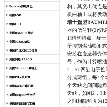
构，其突出优点
Bernstein博恩斯坦
机曲轴上或将发
德国GSR
瑞士堡盟BAUM
德国E+H
器的信号转(2)
美国BANNER邦纳
1)结构特点：
瑞士
美国MOOG穆格
子控制燃油喷射
美国FAIRCHILD仙童
安装在变速器壳体
美国阿斯卡ASCO
号，作为计算喷
美国VICKERS威格士
2．5L四缸电子控
分成两组，每4个
德国PILZ皮尔兹
个齿缺之间间隔角
德国Kuebler库伯勒
齿缺，如图2．3
德国Hengstler亨士乐
之间相隔角度为1
德国BUEKERT宝德