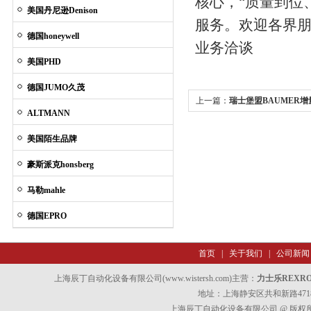
核心，“质量到位
美国丹尼逊Denison
服务。欢迎各界
德国honeywell
业务洽谈
美国PHD
德国JUMO久茂
上一篇：
瑞士堡盟BAUMER
ALTMANN
美国陌生品牌
豪斯派克honsberg
马勒mahle
德国EPRO
首页
|
关于我们
|
公司新闻
上海辰丁自动化设备有限公司(www.wistersh.com)主营：
力士乐REXR
地址：上海静安区共和新路4718
上海辰丁自动化设备有限公司 @ 版权所有 All 