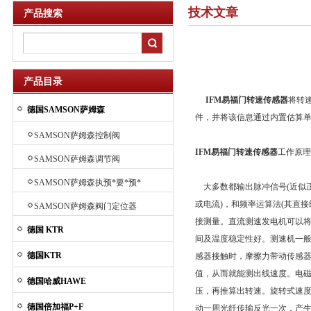
技术文章
产品搜索
产品目录
IFM易福门转速传感器
将转
德国SAMSON萨姆森
件，并将该信息通过内置估算
SAMSON萨姆森控制阀
IFM易福门转速传感器
工作原
SAMSON萨姆森调节阀
SAMSON萨姆森执预*要*预*
大多数都输出脉冲信号(近似正
要*预*要*预*要*预*要*预先
或电流)，和频率运算法(其直
SAMSON萨姆森阀门定位器
进要先进行器
接测量。直流测速发电机可以
德国 KTR
间及温度稳定性好。测速机一
德国KTR
感器接触时，摩擦力带动传感
值，从而就能测出线速度。电
德国哈威HAWE
压，再推算出转速。旋转式速
德国倍加福P+F
动一周光纤传输反光一次，产