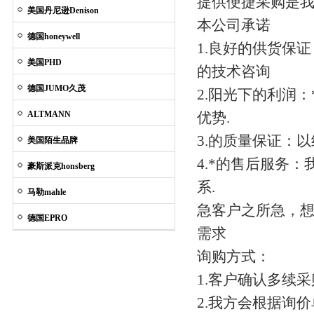
提供便捷采购是
美国丹尼逊Denison
本公司承诺
德国honeywell
1.良好的供货保
美国PHD
的技术咨询
德国JUMO久茂
2.阳光下的利润
ALTMANN
优势.
3.的质量保证：
美国陌生品牌
4.*的售后服务
豪斯派克honsberg
系.
马勒mahle
急客户之所急，想
德国EPRO
需求
询购方式：
1.客户确认多续
2.我方会根据询