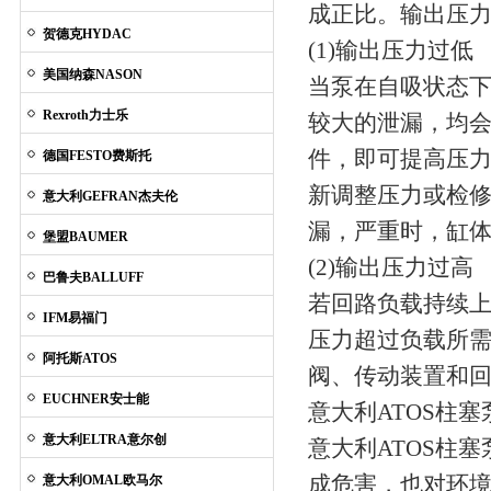
成正比。输出压
贺德克HYDAC
(1)输出压力过低
美国纳森NASON
当泵在自吸状态
Rexroth力士乐
较大的泄漏，均
件，即可提高压
德国FESTO费斯托
新调整压力或检
意大利GEFRAN杰夫伦
漏，严重时，缸
堡盟BAUMER
(2)输出压力过高
巴鲁夫BALLUFF
若回路负载持续
IFM易福门
压力超过负载所
阿托斯ATOS
阀、传动装置和回
EUCHNER安士能
意大利ATOS柱
意大利ELTRA意尔创
意大利ATOS柱
成危害，也对环
意大利OMAL欧马尔