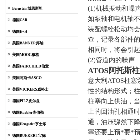
(1)机械振动和噪
Bernstein博恩斯坦
如泵轴和电机轴
德国GSR
装配螺栓松动均
德国E+H
查，记录各部件
美国BANNER邦纳
相同时，将会引
美国MOOG穆格
(2)管道内的噪声
美国FAIRCHILD仙童
ATOS阿托斯
美国阿斯卡ASCO
意大利ATOS柱
美国VICKERS威格士
性的结构形式；
柱塞向上供油，当
德国PILZ皮尔兹
上的回油孔相通
德国Kuebler库伯勒
通，油压骤然下
德国Hengstler亨士乐
塞还要上预*要*
德国BUEKERT宝德