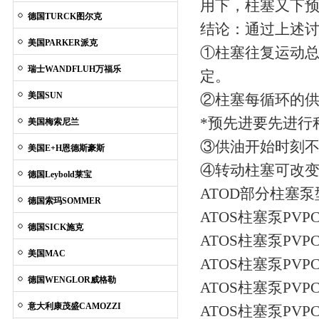
用下，柱塞又下预
德国TURCK图尔克
结论：通过上述
美国PARKER派克
①柱塞往复运动总
瑞士WANDFLUH万福乐
定。
美国SUN
②柱塞每循环的供
*预先进要先进行
美国梅索尼兰
③供油开始时刻不
美国E+H恩德斯豪斯
④转动柱塞可改
德国Leybold莱宝
ATOD部分柱塞泵
德国索玛SOMMER
ATOS柱塞泵PVPC-C
德国SICK施克
ATOS柱塞泵PVPC-C
美国MAC
ATOS柱塞泵PVPC-L
德国WENGLOR威格勒
ATOS柱塞泵PVPC-
意大利康茂盛CAMOZZI
ATOS柱塞泵PVPC-I