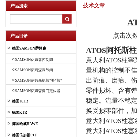
技术文章
产品搜索
A
点击次数：
产品目录
德国SAMSON萨姆森
ATOS阿托斯
意大利ATOS柱
SAMSON萨姆森控制阀
量机构的控制不佳
SAMSON萨姆森调节阀
出阶痕、磨痕、
SAMSON萨姆森执预*要*预*
要*预*要*预*要*预*要*预先
零件损坏、含有
SAMSON萨姆森阀门定位器
进要先进行器
稳定。流量不稳
德国 KTR
换受损零部件，
德国KTR
意大利ATOS柱
德国哈威HAWE
意大利ATOS柱
德国倍加福P+F