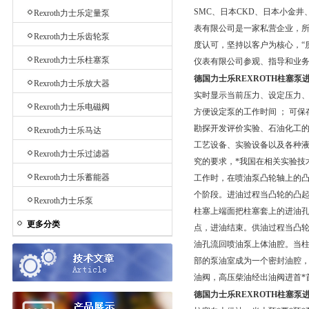
SMC、日本CKD、日本小金
Rexroth力士乐定量泵
表有限公司是一家私营企业，所
Rexroth力士乐齿轮泵
度认可，坚持以客户为核心，“
Rexroth力士乐柱塞泵
仪表有限公司参观、指导和业
德国力士乐REXROTH柱塞泵进
Rexroth力士乐放大器
实时显示当前压力、设定压力、
Rexroth力士乐电磁阀
方便设定泵的工作时间 ； 可
勘探开发评价实验、石油化工
Rexroth力士乐马达
工艺设备、实验设备以及各种液
Rexroth力士乐过滤器
究的要求，*我国在相关实验技
Rexroth力士乐蓄能器
工作时，在喷油泵凸轮轴上的
个阶段。进油过程当凸轮的凸
Rexroth力士乐泵
柱塞上端面把柱塞套上的进油孔
更多分类
点，进油结束。供油过程当凸
油孔流回喷油泵上体油腔。当柱塞
部的泵油室成为一个密封油腔，
油阀，高压柴油经出油阀进首*首
德国力士乐REXROTH柱塞泵进