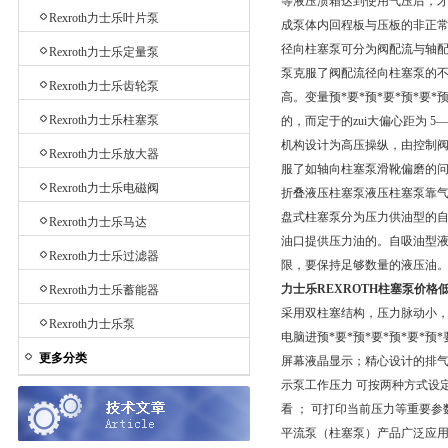
等液压渍箱达到使用气压后，
Rexroth力士乐叶片泵
成泵体内回程板与压板的非正
径向柱塞泵可分为阀配流与轴配
Rexroth力士乐定量泵
泵克服了阀配流径向柱塞泵的
Rexroth力士乐齿轮泵
高。变量预*要*预*要*预*要
Rexroth力士乐柱塞泵
的，而定于的zui大偏心距为 5
机构设计为高压操纵，由控制阀进
Rexroth力士乐放大器
服了如轴向柱塞泵滑靴偏磨的
Rexroth力士乐电磁阀
折叠液压柱塞泵液压柱塞泵靠
盘式柱塞泵分为压力供油型的
Rexroth力士乐马达
油口提供压力油的。自吸油型
Rexroth力士乐过滤器
限，要保持足够数量的液压油
力士乐REXROTH柱塞泵价格低
Rexroth力士乐蓄能器
采用双柱塞结构，压力脉动小，
Rexroth力士乐泵
电脑进预*要*预*要*预*要*
更多分类
屏幕液晶显示；精心设计的排气
示泵工作压力 可按两种方式设
看 ； 可打印当前压力等重要参
平流泵（柱塞泵）产品广泛应