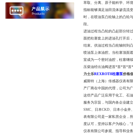
萃取、分离、原子能科学、环境
指标能够满足油田流体渗流流变
时，在喷油泵凸轮轴上的凸轮
段。
进油过程当凸轮的凸起部分转
面把柱塞套上的进油孔打开后，
结束。供油过程当凸轮轴转到
喷油泵上体油腔。当柱塞顶面遮住
室成为一个密封油腔，柱塞继续
压柴油经出油阀进首*首*首*首
力士乐
REXROTH柱塞泵
价格低
威斯特（上海）传感器仪表有
产厂商在中国的代理，公司为广
这些产品广泛应用于化工、石
服务为宗旨，与国内各企业建
SMC、日本CKD、日本小金
表有限公司是一家私营企业，所
度认可，坚持以客户为核心，“
仪表有限公司参观、指导和业