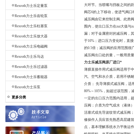
大环节。当喷嘴与挡板之间的距
Rexroth力士乐定量泵
阀芯6的上下移动，使进气阀口
Rexroth力士乐齿轮泵
减压阀由它来控制主阀。此类阀
Rexroth力士乐柱塞泵
围内，使出口压力在zui大值与
漏；对于金属密封的减压阀，其渗
Rexroth力士乐放大器
于10%；进口压力变化时，直
Rexroth力士乐电磁阀
的0.5倍；减压阀的应用范围
减压阀出口处的量，一般用质
Rexroth力士乐马达
力士乐减压阀原厂进口*
Rexroth力士乐过滤器
薄膜直接作用式减压阀适用于中
汽、空气和水介质，若用不锈
Rexroth力士乐蓄能器
介质； 先导薄膜式减压阀，适
Rexroth力士乐泵
80%～105%，如超过该范围
更多分类
一定的出口压力范围内适用，超
压阀；介质为空气或水（液体）
活塞式或先导波纹管式减压阀
修操作人员应首先熟悉高层建
点，基本理解系统水力平衡运