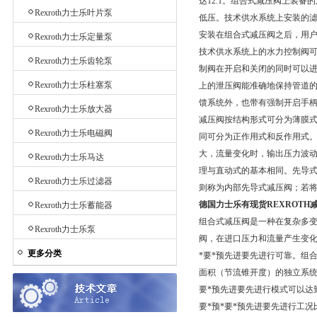
达12:1。组合式减压阀上装
Rexroth力士乐叶片泵
低压。技术供水系统上安装的滤
安装在组合式减压阀之后，用
Rexroth力士乐定量泵
技术供水系统上的水力控制阀
Rexroth力士乐齿轮泵
制阀在开启和关闭的同时可以进预
Rexroth力士乐柱塞泵
上的泄压阀能准确地保持管道
馈系统外，也带有强制开启手
Rexroth力士乐放大器
减压阀按结构形式可分为薄膜
Rexroth力士乐电磁阀
同可分为正作用式和反作用式
大，流量变化时，输出压力波
Rexroth力士乐马达
理与直动式的基本相同。先导
Rexroth力士乐过滤器
则称为内部先导式减压阀；若
德国力士乐有现货REXROTH
Rexroth力士乐蓄能器
组合式减压阀是一种在复杂多变的
Rexroth力士乐泵
阀，在进口压力和流量产生变化的
更多分类
*要*预先进要先进行可靠。组
面积（节流锥开度）的独立系统。
要*预先进要先进行模式可以达到
要*预*要*预先进要先进行工况