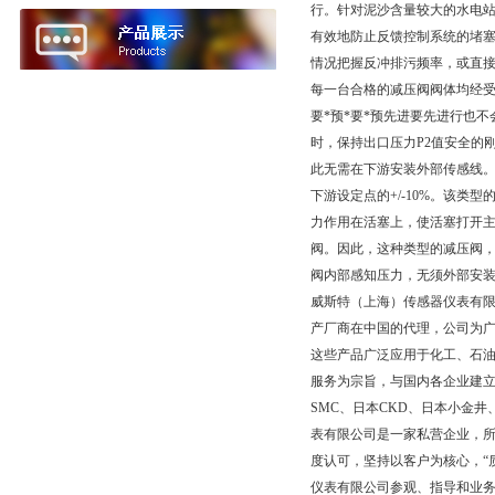
行。针对泥沙含量较大的水电
有效地防止反馈控制系统的堵
情况把握反冲排污频率，或直接
每一台合格的减压阀阀体均经受了
要*预*要*预先进要先进行也
时，保持出口压力P2值安全的
此无需在下游安装外部传感线。
下游设定点的+/-10%。该
力作用在活塞上，使活塞打开主
阀。因此，这种类型的减压阀
阀内部感知压力，无须外部安
威斯特（上海）传感器仪表有
产厂商在中国的代理，公司为广
这些产品广泛应用于化工、石
服务为宗旨，与国内各企业建
SMC、日本CKD、日本小金
表有限公司是一家私营企业，所
度认可，坚持以客户为核心，“
仪表有限公司参观、指导和业