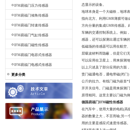
态显示的设备。
IFM易福门压力传感器
地球本身是一个大磁铁，地球表面
IFM易福门倾角传感器
指向北方。利用GMR薄膜可做
IFM易福门转速传感器
方向分量的集成GMR传感器。
车辆的交通控制系统上。例如，
IFM易福门气缸传感器
感器，还可以探测出通过车辆的
IFM易福门磁性传感器
低磁场的传感器可以用在航空
层吸波材料而隐蔽，但是它们无
IFM易福门电容式传感器
可以应用在卫星上，用来探测
IFM易福门电感式传感器
以上只述及了部分应用的方面
责门磁通电否，通电带磁(闭门
更多分类
公斤的拉力。有线门磁为嵌首*
开开关信号。门磁是用来探测
原理相同。这里主要以门磁为
德国易福门IFM磁性传感器
在汽车中，使用大量的电机(高级
器的数量之大，不言而喻;另一个
用的主要是感应式速度传感器。