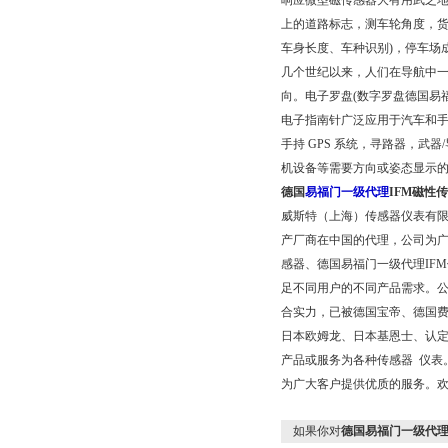
响应微型磁传感器大有用武之地。
上的道路标志，测车轮角度，货车
车身长度、车种识别)，停车场
几个世纪以来，人们在导航中一
向。电子罗盘(数字罗盘德国易
电子指南针广泛应用于汽车和手
手持 GPS 系统，寻路器，武
机设备等需要方向或姿态显示
德国
易福门一级代理
IFM磁性传
威斯特（上海）传感器仪表有
产厂商在中国的代理，公司为广
感器、
德国易福门一级代理IFM
足不同用户的不同产品需求。
合实力，已被德国宝帝、德国
日本欧姆龙、日本基恩士、认定
产品或服务为各种传感器 仪表
为广大客户提供优质的服务。
如果你对
德国易福门一级代理