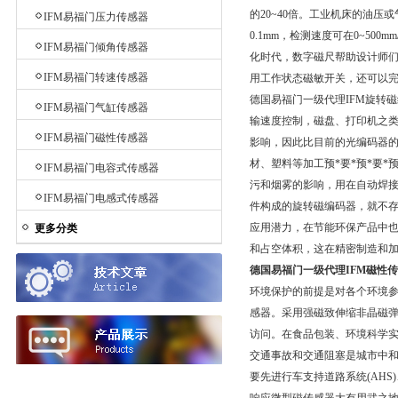
的20~40倍。工业机床的油
IFM易福门压力传感器
0.1mm，检测速度可在0~50
IFM易福门倾角传感器
化时代，数字磁尺帮助设计师
IFM易福门转速传感器
用工作状态磁敏开关，还可以
德国易福门一级代理IFM旋转
IFM易福门气缸传感器
输速度控制，磁盘、打印机之类
IFM易福门磁性传感器
影响，因此比目前的光编码器
材、塑料等加工预*要*预*要*
IFM易福门电容式传感器
污和烟雾的影响，用在自动焊接
IFM易福门电感式传感器
件构成的旋转磁编码器，就不存
应用潜力，在节能环保产品中
更多分类
和占空体积，这在精密制造和
德国易福门一级代理IFM磁性传
环境保护的前提是对各个环境参数
感器。采用强磁致伸缩非晶磁
访问。在食品包装、环境科学
交通事故和交通阻塞是城市中和城
要先进行车支持道路系统(AHS