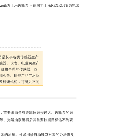
exroth力士乐齿轮泵
> 德国力士乐REXROTH齿轮泵
公司是从事各类传感器生产
感器、仪表、电磁阀生产
、价格合理的传感器、仪
磁阀等。这些产品广泛应
及科研机构，可满足不同
宗旨
，首要缘由是有关部位磨损过大。齿轮泵的磨
等。光滑油泵磨损后其首要技能目标达不到要
响泵的油量。可采用修自动轴或衬套的办法恢复