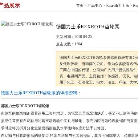
产品展示
首页
>
产品中心
>
Rexroth力士乐
>
R
德国力士乐REXROTH齿轮泵
更新日期：
2018-04-25
点击次数：
1304
德国力士乐REXROTH齿轮泵传感器仪表有限
及代理仪表、电磁阀的公司。作为众多较有名传
厂商在中国的代理，公司为广大用户提供性能*
表、电磁阀产品。主要包括：传感器、仪表、电
用于化工、石油化工、电力、冶金、环保、大学
用户的不同产品需求。公司以保证良好的服务为
德国力士乐REXROTH齿轮泵的详细资料：
德国力士乐REXROTH齿轮泵
齿轮泵的修缮知识跟着运用工夫的增进，齿轮泵会呈现泵油缺乏，甚至不出油等毛病
损部位首要有自动轴与衬套被动齿轮中间孔与轴销、泵壳内腔与齿轮齿轮端面与泵盖
求时应将其拆开分化查清磨损部位及水平接纳响应方法予以修复。
自动轴与衬套磨损后的修复齿 轮泵自动轴与衬套磨损后，其共同间隙增大，必将影