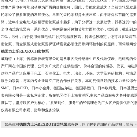
随着人口的增长于经济的发展能源问题日益受到重视，尤其是我国，节约能源变得越
对生产用电有可能启动更为严厉的价格杠杆，因此，节能化就成为了当前齿轮泵发展
轮泵经了很多重要的发展变化。早期的齿轮泵都是全液压式，由于环保和节能的需要
降，近年来全电动式的精密齿轮泵越来越多，为了分析这一发展趋势，我将这其中的
全电动式齿轮泵有一系列优点，特别是在环保和节能方面的优势，据报道，截止到201
70%，另外，由于使用伺服电机注射控制精度较高，转速也较稳定，还可以多级调
齿轮泵，而全液压式齿轮泵要保证精度就必须使用带闭环控制的伺服阀，而伺服阀价
德国力士乐REXROTH齿轮泵
威斯特（上海）传感器仪表有限公司是从事各类传感器生产及代理仪表、电磁阀的公
产厂商在中国的代理，公司为广大用户提供性能*、价格合理的传感器、仪表、电磁
这些产品广泛应用于化工、石油化工、电力、冶金、环保、大学及科研机构，可满足
服务为宗旨，与国内各企业建立广泛合作伙伴关系。本司凭借良好的技术力量和综合
SMC、日本CKD、日本小金井、德国皮尔磁、德国易福门、日本欧姆龙、日本基恩
表有限公司是一家私营企业，所在地区位于上海黄浦区,主营产品或服务为各种传感
度认可，坚持以客户为核心，“质量到位、服务*”的经营理念为广大客户提供优质的
仪表有限公司参观、指导和业务洽谈
如果你对
德国力士乐REXROTH齿轮泵
感兴趣，想了解更详细的产品信息，填写下