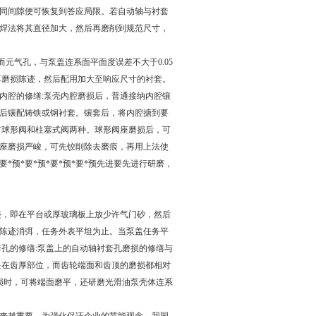
同间隙便可恢复到答应局限。若自动轴与衬套
焊法将其直径加大，然后再磨削到规范尺寸，
而元气孔，与泵盖连系面平面度误差不大于0.05
弭磨损陈迹，然后配用加大至响应尺寸的衬套。
内腔的修缮:泵壳内腔磨损后，普通接纳内腔镶
搪大后镶配铸铁或钢衬套。镶套后，将内腔搪到要
有球形阀和柱塞式阀两种。球形阀座磨损后，可
座磨损严峻，可先铰削除去磨痕，再用上法使
要*预*要*预*要*预*要*预先进要先进行研磨，
迹，即在平台或厚玻璃板上放少许气门砂，然后
磨损陈迹消弭，任务外表平坦为止。当泵盖任务平
套孔的修缮:泵盖上的自动轴衬套孔磨损的修缮与
是在齿厚部位，而齿轮端面和齿顶的磨损都相对
损时，可将端面磨平，还研磨光滑油泵壳体连系