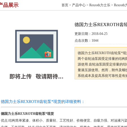
产品展示
首页
>
产品中心
>
Rexroth力士乐
>
Rexro
德国力士乐REXROTH齿
更新日期：
2018-04-25
点击次数：
1044
德国力士乐REXROTH齿轮泵
两个齿轮油泵因受定排量的结构
源使用.齿轮油泵因受定排量的
量液压源使用。然而，附件及螺
系统成本及提高系统可靠性是有
昂、复杂的柱塞泵。这时，大流量
首*首*首先进入口
德国力士乐REXROTH齿轮泵*现货的详细资料：
德国力士乐REXROTH齿轮泵*现货
优点:结构简单紧凑、体积小、质量轻、工艺性好、价格便宜、自吸力强、对油液污