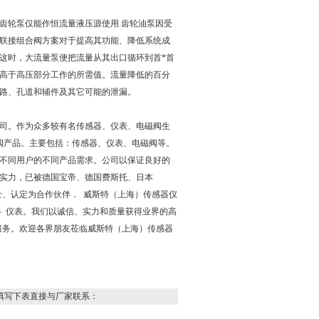
齿轮泵仅能作恒流量液压源使用.齿轮油泵因受
联接组合阀方案对于提高其功能、降低系统成
这时，大流量泵便把流量从其出口循环到首*首
略高于高压部分工作的所需值。流量降低的百分
路、孔道和辅件及其它可能的泄漏。
司。作为众多较有名传感器、仪表、电磁阀生
阀产品。主要包括：传感器、仪表、电磁阀等。
不同用户的不同产品需求。公司以保证良好的
实力，已被德国宝帝、德国费斯托、日本
士、认定为合作伙伴． 威斯特（上海）传感器仪
器 仪表。我们以诚信、实力和质量获得业界的高
服务。欢迎各界朋友莅临威斯特（上海）传感器
填写下表直接与厂家联系：