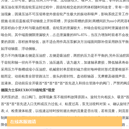
方便、工作可靠。缺点:径向力不平衡、流动脉动大、噪声大、效率低，零件的互换性
液压油在渐开线齿轮泵运转过程中，因齿轮相交处的封闭体积随时间改变，常有一部
油现象，因液压油不可压缩将使外接齿轮产生极大的振动和噪声，影响系统正常工作
措施:在前后盖板或浮动轴套上开卸荷槽，开设卸荷槽的原则:两槽间距为zui小闭死
死容积由小变大时与吸油腔相通。齿轮泵的泄漏较大，外啮合齿轮运转时泄漏途径有
啮合间。其中端面侧隙泄漏较大，占总泄漏量的80%-85%，当压力增加时前者不会改
要的原因，容积效率较低，故不适合用作高压泵解决方法端面间隙补偿采用静压平衡
如浮动轴套、浮动侧板。
受力不均衡现象右侧是压油腔，左侧是吸油腔，两腔的压力是不平衡的;另外压油腔
于齿轮和轴一径向不平衡压力，油压越高，该力越大，加速轴承磨损，降低轴承寿命
采用压力平衡槽或缩小压油腔。机械密封单层密封磁力密封每种密封形式需要根据不同
能而定。动前检查全部管路法兰，接头的密封性。盘动联轴器，无摩擦及碰撞声音。*启
送液体。启动前应全开吸首*首*首*首*首*首先进入和排出管路中的阀门，严禁闭
德国力士乐REXROTH齿轮泵*现货
关闭泵的进、出口阀门。故障现象:泵不能排料故障原因:a、旋转方向相反;b、吸首*首*
首*首*首*首先进入口无料或压力过低; d、粘度过高，泵无法咬料对策: a、确认旋转方
表; d、检查液体粘度，以低速运转时按转速比例的流量是否出现，若有流量，则流首
制阀，可省去泵与方向阀之间管路，从而控制了成本。较少管件及连接件可减少泄漏
降低回路的循环压力，提高其工作性能。下面是一些可提高齿轮泵基本功能的回路，其中