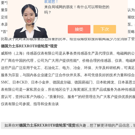
欢迎您！
要*预*要*预先进要先进行的基本回路，而有些则属创新研究。
来自局域网的朋友！有什么可以帮助您的
量泵与小功率单泵结合起来。液体从两个齿轮油泵因受定排量的结构限制，通常认为
吗？
定排量的结构限制，通常认为齿轮油泵仅能作恒流量液压源使用。然而，附件及螺纹
本及提高系统可靠性是有效的，因而，齿轮油泵的性能可接近价昂、复杂的柱塞泵。
*首*首*首*首先进入口，从而减少了该泵对系统的输出流量，即将泵的功率减少至
比取决于此时未卸载排量占总排量的比率。组合或螺纹联接卸载阀减少乃至消除了管
德国力士乐REXROTH齿轮泵*现货
威斯特（上海）传感器仪表有限公司是从事各类传感器生产及代理仪表、电磁阀的公
产厂商在中国的代理，公司为广大用户提供性能*、价格合理的传感器、仪表、电磁
这些产品广泛应用于化工、石油化工、电力、冶金、环保、大学及科研机构，可满足
服务为宗旨，与国内各企业建立广泛合作伙伴关系。本司凭借良好的技术力量和综合
SMC、日本CKD、日本小金井、德国皮尔磁、德国易福门、日本欧姆龙、日本基恩
表有限公司是一家私营企业，所在地区位于上海黄浦区,主营产品或服务为各种传感
度认可，坚持以客户为核心，“质量到位、服务*”的经营理念为广大客户提供优质的
仪表有限公司参观、指导和业务洽谈
如果你对
德国力士乐REXROTH齿轮泵*现货
感兴趣，想了解更详细的产品信息，