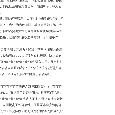
差，磨损后不易修复，不能做变量泵用。原因:
分的液压油被密封在齿间，如图所示，称为困
。
容积，而使闭死容积由大变小时与压油腔相通，闭
以下三点:一为齿轮顶隙，其次为测隙，第三为
变但后者挠度大增此为外啮合齿轮泵泄漏zui主
措施，在齿轮和盖板之间增加一个补偿零件，
因齿顶泄漏，其压力为递减。两不均衡压力作用
，使轴弯曲，加大齿顶与轴孔磨损。防止措施:
的首*首*首*首*首*首先进入口压力及密封性
动应向泵内注首*首*首*首*首*首先进入输
阀启动。验证电机转动方向后，启动电机。
首*首*首*首先进入或排出阀关闭; c、首*首*
向; b、确认阀门是否关闭; c、检查阀门和压力
*首*首*首*首*首先进入不足在泵上直接安装控
，从而提高工作可靠性。而且泵本身安装阀可
有些是实践证明可预*要*预*要*预*要*预*