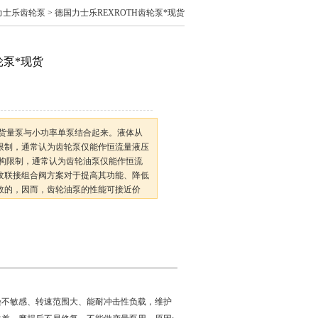
th力士乐齿轮泵
> 德国力士乐REXROTH齿轮泵*现货
轮泵*现货
*现货量泵与小功率单泵结合起来。液体从
限制，通常认为齿轮泵仅能作恒流量液压
结构限制，通常认为齿轮油泵仅能作恒流
纹联接组合阀方案对于提高其功能、降低
效的，因而，齿轮油泵的性能可接近价
泵便把流量从其出口循环到首*首*首*
染不敏感、转速范围大、能耐冲击性负载，维护