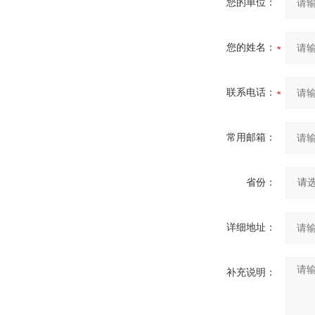
您的单位：
您的姓名：
联系电话：
常用邮箱：
省份：
详细地址：
补充说明：