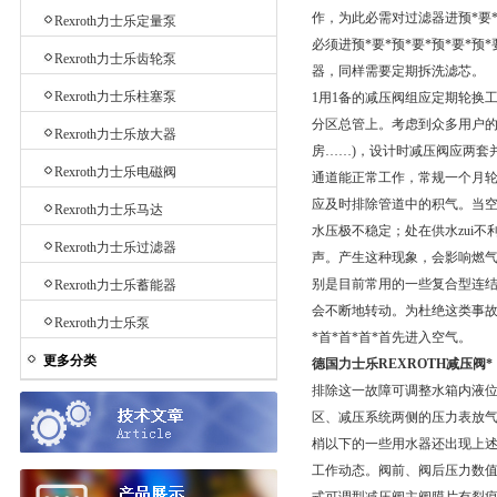
作，为此必需对过滤器进预*要*
Rexroth力士乐定量泵
必须进预*要*预*要*预*要*
Rexroth力士乐齿轮泵
器，同样需要定期拆洗滤芯。
Rexroth力士乐柱塞泵
1用1备的减压阀组应定期轮换
分区总管上。考虑到众多用户的
Rexroth力士乐放大器
房……)，设计时减压阀应两套
Rexroth力士乐电磁阀
通道能正常工作，常规一个月
应及时排除管道中的积气。当空
Rexroth力士乐马达
水压极不稳定；处在供水zui
Rexroth力士乐过滤器
声。产生这种现象，会影响燃
别是目前常用的一些复合型连
Rexroth力士乐蓄能器
会不断地转动。为杜绝这类事故
Rexroth力士乐泵
*首*首*首*首先进入空气。
更多分类
德国力士乐REXROTH减压阀*
排除这一故障可调整水箱内液位控
区、减压系统两侧的压力表放气
梢以下的一些用水器还出现上
工作动态。阀前、阀后压力数