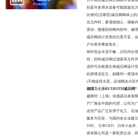
式可调型减压阀主阀膜片有裂痕
别是许多用水设备可能因超压
比例式(活塞型)减压阀阀体上
压元件时，要谨慎细心，调换
震动，慢慢拆卸阀内部件。修理
减压阀设计安装的位置不妥，
户水表等事故发生；
有时也会水流不畅，分区内出
找；拆卸减压阀过滤器等元件
这时可从检查比例减压阀设计
此类情况在主、副楼同一屋顶
(不能提得太高，必须顾全分区
德国力士乐REXROTH减压阀*
威斯特（上海）传感器仪表有
产厂商在中国的代理，公司为广
这些产品广泛应用于化工、石
服务为宗旨，与国内各企业建
SMC、日本CKD、日本小金
表有限公司是一家私营企业，所