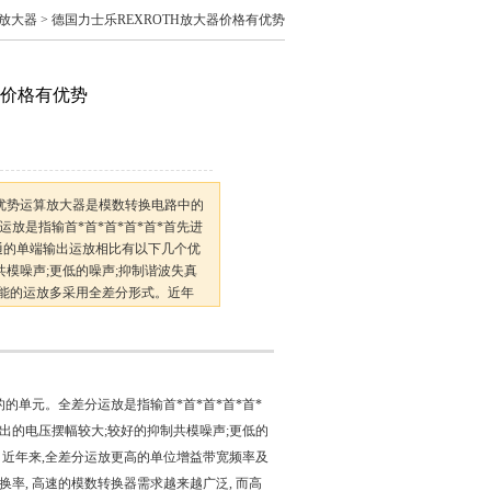
士乐放大器
> 德国力士乐REXROTH放大器价格有优势
器价格有优势
有优势运算放大器是模数转换电路中的
运放是指输首*首*首*首*首*首先进
通的单端输出运放相比有以下几个优
共模噪声;更低的噪声;抑制谐波失真
能的运放多采用全差分形式。近年
频率及更大的输出摆幅使得它在高速
的的单元。全差分运放是指输首*首*首*首*首*
输出的电压摆幅较大;较好的抑制共模噪声;更低的
近年来,全差分运放更高的单位增益带宽频率及
, 高速的模数转换器需求越来越广泛, 而高