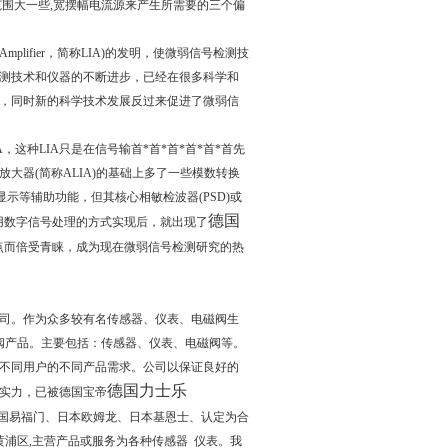
态范围大一些,宽摆幅电流源来产生所需要的三个偏
in Amplifier，简称LIA)的发明，使微弱信号检测技
测技术和仪器的不断进步，已经在很多科学和
，同时新的科学技术发展反过来促进了微弱信
这种LIA只是在信号输首*首*首*首*首*首先
大器(简称ALIA)的基础上多了一些模数转换
显示等辅助功能，但其核心相敏检波器(PSD)或
德国
用数字信号处理的方式实现后，就出现了
的优点而倍受青睐，成为现在微弱信号检测研究的热
司。作为众多较有名传感器、仪表、电磁阀生
阀产品。主要包括：传感器、仪表、电磁阀等。
不同用户的不同产品需求。公司以保证良好的
德国力士乐
实力，已被德国宝帝
德国易福门、日本欧姆龙、日本基恩士、认定为合
浦区,主营产品或服务为各种传感器 仪表。我