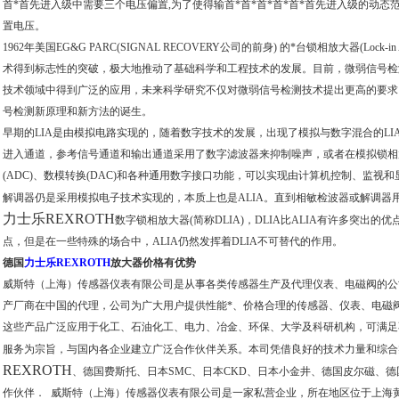
首*首先进入级中需要三个电压偏置,为了使得输首*首*首*首*首*首先进入级的动
置电压。
1962年美国EG&G PARC(SIGNAL RECOVERY公司的前身) 的*台锁相放大器(Lock-
术得到标志性的突破，极大地推动了基础科学和工程技术的发展。目前，微弱信号检
技术领域中得到广泛的应用，未来科学研究不仅对微弱信号检测技术提出更高的要求
号检测新原理和新方法的诞生。
早期的LIA是由模拟电路实现的，随着数字技术的发展，出现了模拟与数字混合的LIA，
进入通道，参考信号通道和输出通道采用了数字滤波器来抑制噪声，或者在模拟锁相放
(ADC)、数模转换(DAC)和各种通用数字接口功能，可以实现由计算机控制、监视和
解调器仍是采用模拟电子技术实现的，本质上也是ALIA。直到相敏检波器或解调器
力士乐REXROTH
数字锁相放大器(简称DLIA)，DLIA比ALIA有许多突出
点，但是在一些特殊的场合中，ALIA仍然发挥着DLIA不可替代的作用。
德国
力士乐REXROTH
放大器价格有优势
威斯特（上海）传感器仪表有限公司是从事各类传感器生产及代理仪表、电磁阀的公
产厂商在中国的代理，公司为广大用户提供性能*、价格合理的传感器、仪表、电磁
这些产品广泛应用于化工、石油化工、电力、冶金、环保、大学及科研机构，可满足
服务为宗旨，与国内各企业建立广泛合作伙伴关系。本司凭借良好的技术力量和综合
REXROTH
、德国费斯托、日本SMC、日本CKD、日本小金井、德国皮尔磁、
作伙伴． 威斯特（上海）传感器仪表有限公司是一家私营企业，所在地区位于上海黄