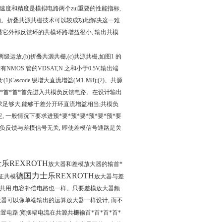
度和精度是模拟电路两个zui重要的性能指标,
的。折叠共源共栅技术可以较成功地解决这一难
它外部反馈环的共模环路增益很小, 输出共模
级运放,(b)折叠共源共栅,(c)共源共栅,如图1 的
S 管的VDSAT,N 之和小于0.5V,输出端
ascode 级增大直流增益(M1-M8);(2)、共源
*首*首*首*首先进入共模负反馈电路。在设计输出
足够大,能够于差分开环直流增益相当;共模负
一般情况下要求进预*要*预*要*预*要*预*要
模负反馈与差模信号无关, 即使差模信号通路是关
乐REXROTH
放大器和差模放大器的输首*
德国力士乐REXROTH
证共模
放大器与差
共用,电容补偿电路也一样。只要差模放大器频
器可以像单端输出的运算放大器一样设计, 而不
置电路:宽摆幅电流在共源共栅输首*首*首*首*