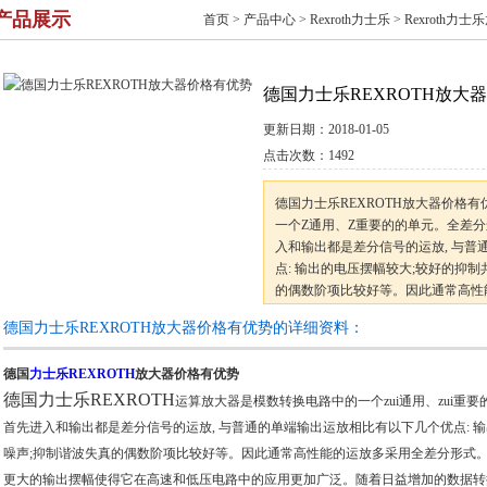
产品展示
首页
>
产品中心
>
Rexroth力士乐
>
Rexroth力
德国力士乐REXROTH放大
更新日期：
2018-01-05
点击次数：
1492
德国力士乐REXROTH放大器价格
一个Z通用、Z重要的的单元。全差分
入和输出都是差分信号的运放, 与普
点: 输出的电压摆幅较大;较好的抑制
的偶数阶项比较好等。因此通常高性
来,全差分运放更高的单位增益带宽
德国力士乐REXROTH放大器价格有优势的详细资料：
和低压电路中的应用更加广泛
德国
力士乐REXROTH
放大器价格有优势
德国力士乐REXROTH
运算放大器是模数转换电路中的一个zui通用、zui重要
首先进入和输出都是差分信号的运放, 与普通的单端输出运放相比有以下几个优点: 
噪声;抑制谐波失真的偶数阶项比较好等。因此通常高性能的运放多采用全差分形式。
更大的输出摆幅使得它在高速和低压电路中的应用更加广泛。随着日益增加的数据转换率