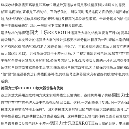
速模数转换器需要高增益和高单位增益带宽运放来满足系统精度和快速建立的需要。速
然而,这两者的要求是互相制约、互为矛盾的。所以同时满足这两方面的要求是困难
题, 这种结构的运放具有较高的开环增益及很高的单位增益带宽。全差分运放的缺点是
电平不能精确确定,因此,一般情况下需加共模反馈电路。
德国力士乐REXROTH
运放结构的选择
运算放大器的结构重要有三种:(a) 简单两
前级所示。本次设计的运算放大器的设计指标要求差分输出幅度为±4V, 即输出端的所有NMO
的所有PMOS 管的VDSAT,P 之和也必须小于0.5V。主运放结构该运算放大器存在两级:(1)C
放大器(M9-M12)。共模负反馈对于全差分运放, 为了稳定输出共模电压,应加首*首
平衡的全差分运算放大器的时候,必须考虑到以下几点:共模负反馈的开环直流增益要求
反馈的单位增益带宽也要求足够大,接近差分单位增益带宽;为了确保共模负反馈的稳定, 
*预*要*预先进要先进行共模回路补偿;共模信号监测器要求具有很好的线性特性;共
断的。
德国力士乐REXROTH放大器价格有优势
德国力士
该运算放大采用连续时间方式来实现共模负反馈功能。该结构共用了共模
首*首*首*首*首先进入级中电流镜及输出负载。这样,一方面降低了功耗; 另一方面保
模放大器在交流特性上保持*。因为共模放大器的输出级与差模放大器的输出级可以*
率特性是稳定的,则共模负反馈也是稳定的。这种共模负反馈电路使得全差分运算放大
德国力士乐REXROTH
用考虑共模负反馈电路对全差分
放大器的影响。电压偏