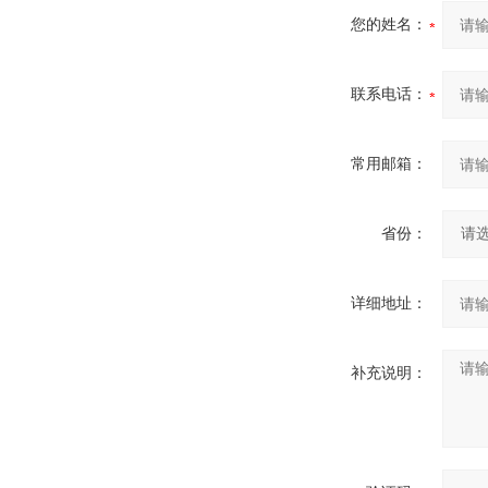
您的姓名：
联系电话：
常用邮箱：
省份：
详细地址：
补充说明：