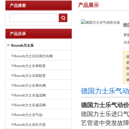
产品展示
产品搜索
德
产品目录
更
点
Rexroth力士乐
Rexroth力士乐比例方向阀
Rexroth力士乐单联泵
Rexroth力士乐双联泵
Rexroth力士乐单向阀
德国力士乐气
Rexroth力士乐溢流阀
德国力士乐气动
Rexroth力士乐减压阀
德国力士乐进口
Rexroth力士乐气动
艺管道中突发故
Rexroth力士乐叶片泵