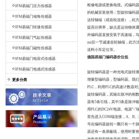
检修电源或更换电缆。式编码器
IFM易福门压力传感器
的机械安装使用：型旋转编码
IFM易福门倾角传感器
达转轴端（或齿轮连接），此方
IFM易福门转速传感器
提高分辨率，缺点是运动物体
外编码器直接安装于高速端，
IFM易福门气缸传感器
zui后一节减速齿轮轴端，此
IFM易福门磁性传感器
送料小车定位等。
德国易福门编码器价位低
IFM易福门电容式传感器
IFM易福门电感式传感器
旋转编码器是一种光电式旋转
增量型编码器，型编码器。我们
更多分类
PLC，利用PLC的高速计数器
旋转编码器，其输出脉冲的相数
器有5条引线，其中3条是脉冲
用PLC的DC24V电源。电源“
首先进入COM端连接，A、B、
号在编码器旋转一圈只有一个脉
器还有一条屏蔽线，使用时要