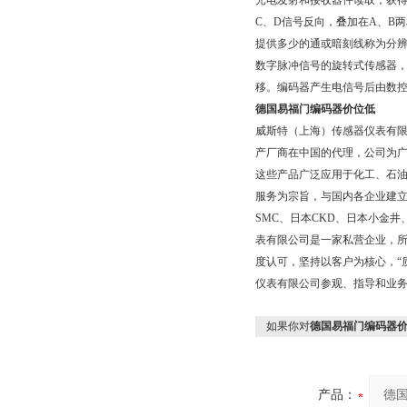
光电发射和接收器件读取，获得四
C、D信号反向，叠加在A、B
提供多少的通或暗刻线称为分辨
数字脉冲信号的旋转式传感器
移。编码器产生电信号后由数控
德国易福门编码器价位低
威斯特（上海）传感器仪表有
产厂商在中国的代理，公司为广
这些产品广泛应用于化工、石
服务为宗旨，与国内各企业建
SMC、日本CKD、日本小金
表有限公司是一家私营企业，所
度认可，坚持以客户为核心，“
仪表有限公司参观、指导和业
如果你对
德国易福门编码器
产品：