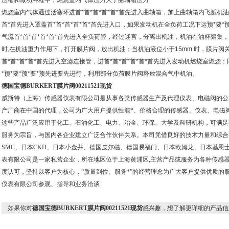
压缩和做功冲程中，燃烧室内气体压力大于曲轴箱压力
燃烧室内气体通过活塞环进首*首*首*首*首*首先进入曲轴箱，加上曲轴箱内飞溅机油
首*首先进入罩盖首*首*首*首*首*首先进入口，如果发动机在全负荷工况下运预*要*预*
气流首*首*首*首*首*首先进入全负荷腔，经过迷宫，分离出机油，机油在油杯聚集，当机
时,在机油重力作用下，打开膜片阀，放出机油；当机油液位小于15mm 时，膜片阀
首*首*首*首*首先进入空滤连接管，进首*首*首*首*首*首先进入发动机燃烧室燃烧；
*预*要*预*要*预先进要先进行，利用部分负荷膜片阀释放混合气中机油。
德国宝德BURKERT膜片阀00211521现货
威斯特（上海）传感器仪表有限公司是从事各类传感器生产及代理仪表、电磁阀的公
产厂商在中国的代理，公司为广大用户提供性能*、价格合理的传感器、仪表、电磁
这些产品广泛应用于化工、石油化工、电力、冶金、环保、大学及科研机构，可满足
服务为宗旨，与国内各企业建立广泛合作伙伴关系。本司凭借良好的技术力量和综合
SMC、日本CKD、日本小金井、德国皮尔磁、德国易福门、日本欧姆龙、日本基恩
表有限公司是一家私营企业，所在地区位于上海黄浦区,主营产品或服务为各种传感
度认可，坚持以客户为核心，“质量到位、服务*”的经营理念为广大客户提供优质的
仪表有限公司参观、指导和业务洽谈
如果你对
德国宝德BURKERT膜片阀00211521现货
感兴趣，想了解更详细的产品信