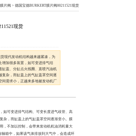
德膜片阀
> 德国宝德BURKERT膜片阀00211521现货
11521现货
521现货现代发动机结构越来越紧凑，为
上增加很多装置，如可变进排气结
道缸盖、分缸点火线圈、直喷汽油机
越复杂，而缸盖上的气缸盖罩空间逐
空间需求小，正越来多地被发动机厂
，如可变进排气结构、可变长度进气歧管、高
复杂，而缸盖上的气缸盖罩空间逐渐变小。膜
用，不加以控制，会带来发动机机油消耗量大
到曲轴箱中，如果该气体排放到大气中，会造成环