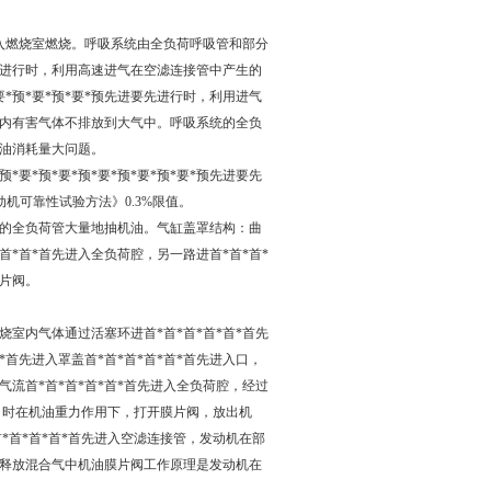
进入燃烧室燃烧。呼吸系统由全负荷呼吸管和部分
要先进行时，利用高速进气在空滤连接管中产生的
*预*要*预*要*预先进要先进行时，利用进气
内有害气体不排放到大气中。呼吸系统的全负
油消耗量大问题。
*预*要*预*要*预*要*预*要*预先进要先
车发动机可靠性试验方法》0.3%限值。
的全负荷管大量地抽机油。气缸盖罩结构：曲
首*首*首先进入全负荷腔，另一路进首*首*首*
片阀。
室内气体通过活塞环进首*首*首*首*首*首先
首先进入罩盖首*首*首*首*首*首先进入口，
合气流首*首*首*首*首*首先进入全负荷腔，经过
ar 时在机油重力作用下，打开膜片阀，放出机
*首*首*首*首先进入空滤连接管，发动机在部
阀释放混合气中机油
膜片阀工作原理是发动机在