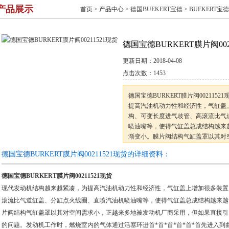
产品展示
首页
>
产品中心
>
德国BUEKERT宝德
>
BUEKERT宝
德国宝德BURKERT膜片阀002
更新日期：
2018-04-08
点击次数：
1453
德国宝德BURKERT膜片阀00211
提高汽油机动力性和经济性，气缸盖
构、可变长度进气歧管、高滚流比气
喷油嘴等，使得气缸盖总成结构越来
渐变小。膜片阀结构气缸盖罩以其对
商采用
德国宝德BURKERT膜片阀00211521现货的详细资料：
德国宝德BURKERT膜片阀00211521现货
现代发动机结构越来越紧凑，为提高汽油机动力性和经济性，气缸盖上增加很多装置
滚流比气道缸盖、分缸点火线圈、直喷汽油机喷油嘴等，使得气缸盖总成结构越来越
片阀结构气缸盖罩以其对空间需求小，正越来多地被发动机厂商采用，但如果直接引
的问题。发动机工作时，燃烧室内的气体通过活塞环进首*首*首*首*首*首先进入