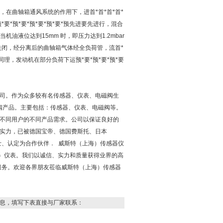
，在曲轴箱通风系统的作用下，进首*首*首*首*
要*预*要*预*要*预*要*预先进要先进行，混合
油液位达到15mm 时，即压力达到1.2mbar
关闭，经分离后的曲轴箱气体经全负荷管，流首*
同理，发动机在部分负荷下运预*要*预*要*预*要
司。作为众多较有名传感器、仪表、电磁阀生
阀产品。主要包括：传感器、仪表、电磁阀等。
不同用户的不同产品需求。公司以保证良好的
实力，已被德国宝帝、德国费斯托、日本
士、认定为合作伙伴． 威斯特（上海）传感器仪
器 仪表。我们以诚信、实力和质量获得业界的高
服务。欢迎各界朋友莅临威斯特（上海）传感器
息，填写下表直接与厂家联系：