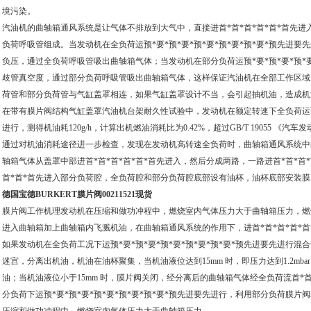
境污染。
汽油机的曲轴箱通风系统是让气体不排放到大气中，直接进首*首*首*首*首*首先
负荷呼吸管组成。当发动机在全负荷运预*要*预*要*预*要*预*要*预*要*预先进
负压，通过全负荷呼吸管吸出曲轴箱气体；当发动机在部分负荷运预*要*预*要*预*要
歧管真空度，通过部分负荷呼吸管吸出曲轴箱气体，这样保证汽油机在全部工作区域
荷管和部分负荷管与气缸盖罩相连，如果气缸盖罩设计不当，会引起抽机油，造成机
在带有膜片阀结构气缸盖罩汽油机台架耐久性试验中，发动机在额定转速下全负荷运预*要
进行，测得机油耗120g/h，计算出机燃油消耗比为0.42%，超过GB/T 19055 《汽
通过对机油消耗途径进一步检查，发现在发动机高转速全负荷时，曲轴箱通风系统中
轴箱气体从盖罩中部进首*首*首*首*首*首先进入，然后分成两路，一路进首*首*首*
首*首*首先进入部分负荷腔，全负荷腔和部分负荷腔底部设有油杯，油杯底部安装膜
德国宝德BURKERT膜片阀00211521现货
膜片阀工作机理发动机在压缩和做功冲程中，燃烧室内气体压力大于曲轴箱压力，燃烧
进入曲轴箱加上曲轴箱内飞溅机油，在曲轴箱通风系统的作用下，进首*首*首*首*首*
如果发动机在全负荷工况下运预*要*预*要*预*要*预*要*预*要*预先进要先进行混
迷宫，分离出机油，机油在油杯聚集，当机油液位达到15mm 时，即压力达到1.2mb
油；当机油液位小于15mm 时，膜片阀关闭，经分离后的曲轴箱气体经全负荷流首*首
分负荷下运预*要*预*要*预*要*预*要*预*要*预先进要先进行，利用部分负荷膜片