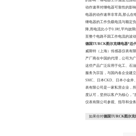
的影响：继电器工作温度范围在-
动作速率对继电器可靠性的影响
电器的动作速率非常高,那么在
继电器的工作负载电流与额定负
降,而电流比小于0.1时,平均
至整个电路不因工作电流的波
德国TURCK图尔克继电器*总
威斯特（上海）传感器仪表有
产厂商在中国的代理，公司为广
这些产品广泛应用于化工、石
服务为宗旨，与国内各企业建
SMC、日本CKD、日本小金
表有限公司是一家私营企业，所
度认可，坚持以客户为核心，“
仪表有限公司参观、指导和业
如果你对
德国TURCK图尔克