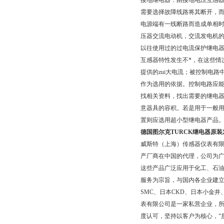
接地继电器：由接地电压互感
需要选择故障线路将其断开，而
电源端有一线断路而造成单相时
压器交流电动机，交流发电机
以往使用过的过电流保护继电
互感器特性发生不*，在这些情
提供的zui大电流；被控制电
作为选用的依据。控制电路应
找相关资料，找出需要的继电器
意器具的容积。若是用于一般
置则应选用超小型继电器产品
德国图尔克TURCK继电器原装
威斯特（上海）传感器仪表有
产厂商在中国的代理，公司为广
这些产品广泛应用于化工、石
服务为宗旨，与国内各企业建
SMC、日本CKD、日本小金
表有限公司是一家私营企业，所
度认可，坚持以客户为核心，“