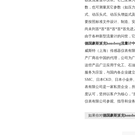
器及流量显示仪表。它已发展
数，也可测量其它参数（如压
式、动压头式、动压头增益式
要按照标准文件设计、制造、
尚未列首*首*首*首*首*首先
由于各种新型流量计的问世，它
德国豪斯派克honsberg流量
威斯特（上海）传感器仪表有
产厂商在中国的代理，公司为广
这些产品广泛应用于化工、石
服务为宗旨，与国内各企业建
SMC、日本CKD、日本小金
表有限公司是一家私营企业，所
度认可，坚持以客户为核心，“
仪表有限公司参观、指导和业
如果你对
德国豪斯派克hons