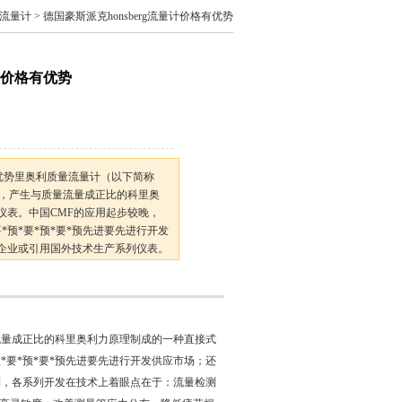
rg流量计
> 德国豪斯派克honsberg流量计价格有优势
量计价格有优势
格有优势里奥利质量流量计（以下简称
时，产生与质量流量成正比的科里奥
仪表。中国CMF的应用起步较晚，
要*预*要*预*要*预先进要先进行开发
企业或引用国外技术生产系列仪表。
开发在技术上着眼点在于：流量检测
点稳定性和精确度等
流量成正比的科里奥利力原理制成的一种直接式
预*要*预*要*预先进要先进行开发供应市场；还
列，各系列开发在技术上着眼点在于：流量检测