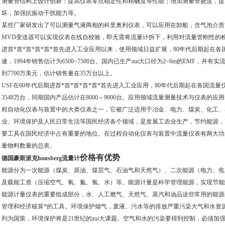
测量管结构上设计创新：提高仪表零点稳定性和精确度等性能；增加测量管挠度，提
坏，加强抗振动干扰能力等。
某些厂家研发出了可以测量气液两相的科里奥利仪表，可以应用在卸船，含气泡介质
MVD变送器可以实现仪表在线自校验，即无需将流量计拆下，利用对流量管刚性的检
进首*首*首*首*首*首先进入工业应用以来，使用领域日益扩展，80年代后期起在各国
速，1994年销售估计为6500~7500台。国内已生产zui大口径为2~6m的EMF，并
到7700万美元，估计销售量在35万台以上。
USF在60年代后期进首*首*首*首*首*首先进入工业应用，80年代后期起在各国流量
3548万台，同期国内产品估计在8000～9000台。应用领域流量测量技术与仪表
程自动化仪表与装置中的大类仪表之一，它被广泛适用于冶金、电力、煤炭、化工、
业、环境保护及人民日常生活等国民经济各个领域，是发展工农业生产，节约能源，
要工具在国民经济中占有重要的地位。在过程自动化仪表与装置中流量仪表有两大功
量物料数量的总表。
价格有优势
德国豪斯派克honsberg流量计
能源分为一次能源（煤炭、原油、煤层气、石油气和天然气）、二次能源（电力、焦
及载能工质（压缩空气、氧、氮、氢、水）等。能源计量是科学管理能源，实现节能
能源计量仪表的重要组成部分，水、人工燃气、天然气、蒸汽和油品这些常用的能源
管理和经济核算*的工具。环境保护烟气，废液、污水等的排放严重污染大气和水资
列为国策，环境保护将是21世纪的zui大课题。空气和水的污染要得到控制，必须