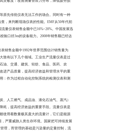
高灵敏度：改善测量管应力分布，降低疲劳损
等原先传统仪表无法工作的场合。同时有一种
查，来判断现场仪表的性能。EMF从50年代初
流量仪表销售金额中已16%~20%。中国发展迅
有实流校验口径3m的设备能力。2008年销售额已经达
仪表销售金额中1992年世界范围估计销售量为
的应用大致有以下几个领域。工业生产流量仪表是过
石油、交通、建筑、轻纺、食品、医药、农
改进产品质量，提高经济效益和管理水平的重
用：作为过程自动化控制系统的检测仪表和测
炭、人工燃气、成品油、液化石油气、蒸汽）
降耗，提高经济效益的重要手段。流量仪表是
都使用着数量极其庞大的流量计，它们是能源
源，严重威胁人类生存环境。国家把可持续发展
加强管理，而管理的基础是污染量的定量控制，流