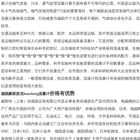
量计在烟气排放、污水、废气处理流量计量方面有着不可替代的位置。中国是以煤为
向大气排放烟气。烟气排放控制是*污染的重要项目，每个烟囱必须是安装烟气分析
流量沆量有很大因难，它的难度为烟囱尺寸大且形状不规则，气体组分变化不定，流
段等。
交通运输有五种方式：铁路公路、航空、水运和管道运输。其中管道运输虽早已有之
道运输的特点引起人们的重视。管道运输必须装备流量计，它是控制、分配和调度的
制药21世纪将迎来生命科学的世纪，以生物技术为特征的产业将获得迅速发展。生
等；医药预*要*预*要*预*要*预*要*预*要*预先进要先进行业对各种医药配方，
表开发的难度极大，品种繁多。科学实验科学实验需要的流量计不但数量多，且品种极
是应科研之需用的，它们并不批量生产，在市面出售，许多科研机构和大企业皆设专
域为敞开流道，一般需检测流速，然后推算流量。流速计和流量计所依据的物理原理
以及使用前提有很大差别。
价格有优势
德国豪斯派克honsberg流量计
威斯特（上海）传感器仪表有限公司是从事各类传感器生产及代理仪表、电磁阀的公
产厂商在中国的代理，公司为广大用户提供性能*、价格合理的传感器、仪表、电磁
这些产品广泛应用于化工、石油化工、电力、冶金、环保、大学及科研机构，可满足
服务为宗旨，与国内各企业建立广泛合作伙伴关系。本司凭借良好的技术力量和综合
SMC、日本CKD、日本小金井、德国皮尔磁、德国易福门、日本欧姆龙、日本基恩
表有限公司是一家私营企业，所在地区位于上海黄浦区,主营产品或服务为各种传感