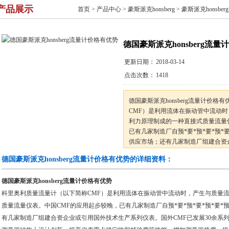
产品展示
首页
>
产品中心
>
豪斯派克honsberg
>
豪斯派克honsbe
德国豪斯派克honsberg流
更新日期：
2018-03-14
点击次数：
1418
德国豪斯派克honsberg流量计价
CMF）是利用流体在振动管中流动
利力原理制成的一种直接式质量流量
已有几家制造厂自预*要*预*要*预*
供应市场；还有几家制造厂组建合资
国外CMF已发展30余系列，各系列
德国豪斯派克honsberg流量计价格有优势的详细资料：
测量管结构上设计创新：提高仪表零
德国豪斯派克honsberg流量计价格有优势
科里奥利质量流量计（以下简称CMF）是利用流体在振动管中流动时，产生与质量
质量流量仪表。中国CMF的应用起步较晚，已有几家制造厂自预*要*预*要*预*要*
有几家制造厂组建合资企业或引用国外技术生产系列仪表。国外CMF已发展30余系