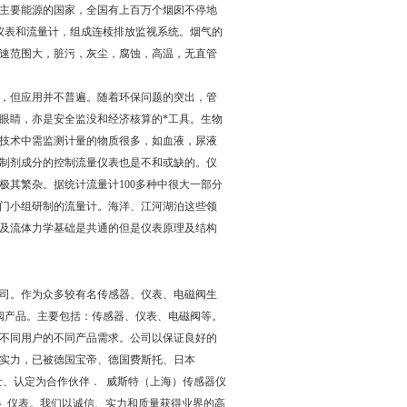
主要能源的国家，全国有上百万个烟囱不停地
仪表和流量计，组成连椟排放监视系统。烟气的
速范围大，脏污，灰尘，腐蚀，高温，无直管
，但应用并不普遍。随着环保问题的突出，管
眼睛，亦是安全监没和经济核算的*工具。生物
物技术中需监测计量的物质很多，如血液，尿液
液体制剂成分的控制流量仪表也是不和或缺的。仪
其繁杂。据统计流量计100多种中很大一部分
门小组研制的流量计。海洋、江河湖泊这些领
及流体力学基础是共通的但是仪表原理及结构
司。作为众多较有名传感器、仪表、电磁阀生
阀产品。主要包括：传感器、仪表、电磁阀等。
不同用户的不同产品需求。公司以保证良好的
实力，已被德国宝帝、德国费斯托、日本
士、认定为合作伙伴． 威斯特（上海）传感器仪
器 仪表。我们以诚信、实力和质量获得业界的高