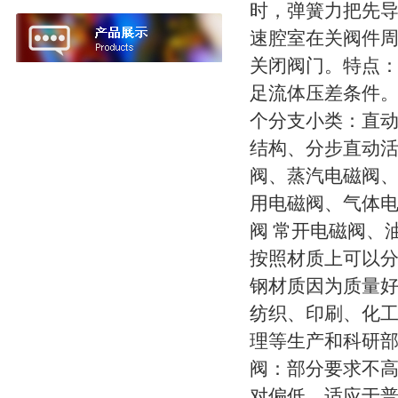
时，弹簧力把先导
速腔室在关阀件
关闭阀门。特点
足流体压差条件
个分支小类：直
结构、分步直动
阀、蒸汽电磁阀
用电磁阀、气体
阀 常开电磁阀、
按照材质上可以分
钢材质因为质量好
纺织、印刷、化
理等生产和科研
阀：部分要求不
对偏低，适应于普