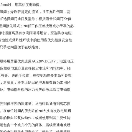
15mm时，用高粘度电磁阀。
磁阀；介质若是定向流通，且不允许倒流，需
式选择阀门通口及型号；根据流量和阀门Kv值
选用间接先导式；zui低工作压差接近或小于零的必
中相对湿度高及有水滴雨淋等场合，应选防水电磁
腐蚀性或爆炸性环境中的使用应优先根据安全性
只手动阀且便于在线维修。
尽量优先选用AC220V.DC24V；电源电压
措施；应根据电源容量选择额定电流和消耗功率。须
只有开、关两个位置，在控制精度要求高和参数
；泄漏量：样本上给出的泄漏量数值为常用经
位。电磁换向阀的压力损失由液流流过电磁换
腔到低压腔的泄露量。从电磁铁通电到阀芯换
在单位时间内所允许的zui大换向次数电磁阀
行正常的换向和复位动作，或者使用到其主要性能
是包含一个或几个孔的阀体。当线圈通电或断