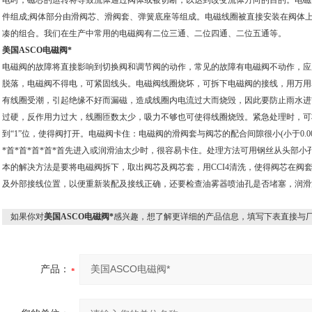
电时，磁芯的运转将导致流体通过阀体或被切断，以达到改变流体方向的目的。电磁
件组成;阀体部分由滑阀芯、滑阀套、弹簧底座等组成。电磁线圈被直接安装在阀体
凑的组合。我们在生产中常用的电磁阀有二位三通、二位四通、二位五通等。
美国ASCO电磁阀*
电磁阀的故障将直接影响到切换阀和调节阀的动作，常见的故障有电磁阀不动作，应
脱落，电磁阀不得电，可紧固线头。电磁阀线圈烧坏，可拆下电磁阀的接线，用万用
有线圈受潮，引起绝缘不好而漏磁，造成线圈内电流过大而烧毁，因此要防止雨水进首
过硬，反作用力过大，线圈匝数太少，吸力不够也可使得线圈烧毁。紧急处理时，可将
到“1”位，使得阀打开。电磁阀卡住：电磁阀的滑阀套与阀芯的配合间隙很小(小于0.0
*首*首*首*首*首先进入或润滑油太少时，很容易卡住。处理方法可用钢丝从头部小孔
本的解决方法是要将电磁阀拆下，取出阀芯及阀芯套，用CCI4清洗，使得阀芯在阀
及外部接线位置，以便重新装配及接线正确，还要检查油雾器喷油孔是否堵塞，润滑
如果你对
美国ASCO电磁阀*
感兴趣，想了解更详细的产品信息，填写下表直接与
产品：