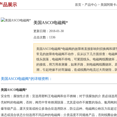
产品展示
首页
>
产品中心
>
美国阿斯卡A
美国ASCO电磁阀*
更新日期：
2018-01-30
点击次数：
1336
美国ASCO电磁阀*电磁阀的故障将直接影响到切换阀和调
常见的故障有电磁阀不动作，应从以下几方面排查：电磁
线头脱落，电磁阀不得电，可紧固线头。电磁阀线圈烧坏
的接线，用万用表测量，如果开路，则电磁阀线圈烧坏。
潮，引起绝缘不好而漏磁，造成线圈内电流过大而烧毁，
进首*首*首*首*首*首先进入电磁阀。此外，弹簧过硬，
美国ASCO电磁阀*的详细资料：
线圈匝数太少，吸力不够也可使得线
美国ASCO电磁阀*
安全性：腐蚀性介质：宜选用塑料王电磁阀和全不锈钢；对于强腐蚀的介 质必须选
壳材料的电磁阀，否则，阀壳中常有锈屑脱落，尤其是动作不频繁的场合。氨用阀则
爆等级产品，露天安装或粉尘多场合应选用防水，防尘品种。电磁阀公称压力应超过管
液态或混合状态分别选用不同品种的电磁阀；介质温度不同规格产品，否则线圈会烧