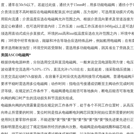
度，通常在50cSt以下。若超过此值，通径大于15mm时，用多功能电磁阀；通径小于
介质清洁度不高时都应在电磁阀前配装反冲过滤阀，压力低时，可选用直动膜片式电
用双向流通；介质温度应选在电磁阀允许范围之内。根据介质流向要求及管道连接方
选定公称通径，也可选同管道内径；工作压差：zui低工作压差在0.04Mpa以上是可
须选用直动式或分步直接式。环境的zui高和zui低温度应选在允许范围之内；环境
阀；3环境中经常有振动，颠簸和冲击等场合应选特殊品种，例如船用电磁阀；在有
要求选用耐发蚀型；环境空间若受限制，需选用多功能电磁阀，因其省去了旁路及三
美国ASCO电磁阀*
根据供电电源种类，分别选用交流和直流电磁阀。一般来说交流电源取用方便；电压规格用
波动通常交流选用+%10%.-15%，直流允许±%10左右，如若超差，须采取稳压
注意交流起动时VA值较高，在容量不足时应优先选用间接导式电磁阀。普通电磁阀
要求平稳时需选用多位电磁阀；动作时间：指电信号接通或切断至主阀动作完成时间
济等级。在规定的工作条件下，电磁阀通电后能否可靠地换向，断电后能否可靠地复
向阀的阀口时产生的流动损失和节流损失组成。
电磁换向阀的内泄露量是指在规定的工作条件下，处于各个不同工作位置时，从高压
向终止所需要的时间，复位时间是指从电磁断电到阀芯回复到初始位置所需要的时间。
使用到主要零部件损坏，不能进预*要*预*要*预*要*预*要*预*要*预先进要先进
指标明显恶化超过了规定指标所经历的换向次数。电磁阀是由电磁线圈和磁芯组成，