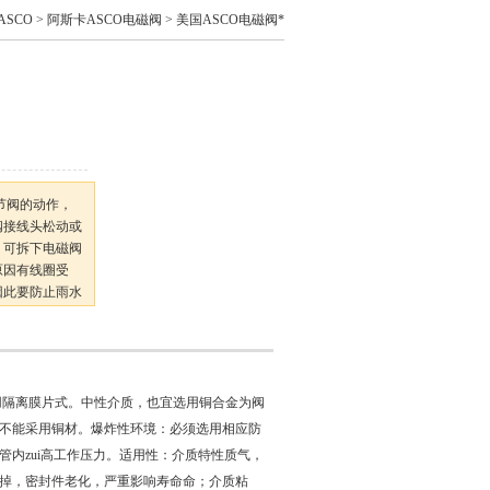
SCO
>
阿斯卡ASCO电磁阀
> 美国ASCO电磁阀*
节阀的动作，
阀接线头松动或
，可拆下电磁阀
原因有线圈受
因此要防止雨水
反作用力过大，
用隔离膜片式。中性介质，也宜选用铜合金为阀
不能采用铜材。爆炸性环境：必须选用相应防
内zui高工作压力。适用性：介质特性质气，
掉，密封件老化，严重影响寿命命；介质粘