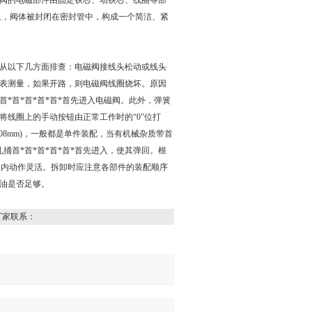
阀的电磁部件由固定铁芯、动铁芯、线圈等部
上，阀体被封闭在密封管中，构成一个简洁、紧
从以下几方面排查：电磁阀接线头松动或线头
表测量，如果开路，则电磁阀线圈烧坏。原因
*首*首*首*首*首先进入电磁阀。此外，弹簧
线圈上的手动按钮由正常工作时的“0”位打
08mm)，一般都是单件装配，当有机械杂质带首
捅首*首*首*首*首*首先进入，使其弹回。根
套内动作灵活。拆卸时应注意各部件的装配顺序
油是否足够。
厂家联系：