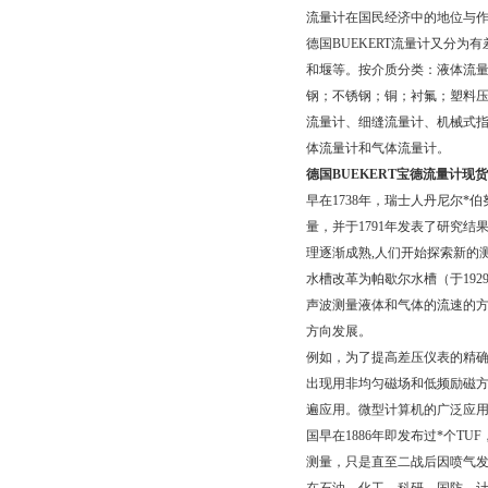
流量计在国民经济中的地位与
德国BUEKERT流量计又分
和堰等。按介质分类：液体流
钢；不锈钢；铜；衬氟；塑料压0.6
流量计、细缝流量计、机械式
体流量计和气体流量计。
德国BUEKERT宝德流量计现
早在1738年，瑞士人丹尼尔*
量，并于1791年发表了研究结
理逐渐成熟,人们开始探索新的测
水槽改革为帕歇尔水槽（于1929
声波测量液体和气体的流速的方
方向发展。
例如，为了提高差压仪表的精
出现用非均匀磁场和低频励磁
遍应用。微型计算机的广泛应
国早在1886年即发布过*个TU
测量，只是直至二战后因喷气