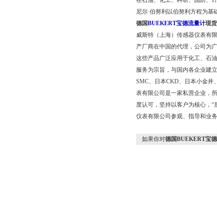
在石油、化工、科研、国防、计
尼尔·伯努利以伯努利方程为基
德国
BUEKERT宝德流量计
现货
威斯特（上海）传感器仪表有
产厂商在中国的代理，公司为广
这些产品广泛应用于化工、石
服务为宗旨，与国内各企业建
SMC、日本CKD、日本小金
表有限公司是一家私营企业，所
度认可，坚持以客户为核心，“
仪表有限公司参观、指导和业
如果你对
德国BUEKERT宝