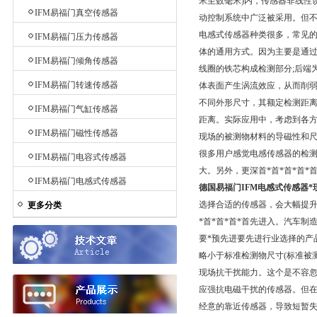
米至数毫米)内，传感器非线性误
IFM易福门真空传感器
动控制系统中广泛被采用。但
电感式传感器种类很多，常见
IFM易福门压力传感器
体的通用方式。因为主要是通过
IFM易福门倾角传感器
线圈的铁芯构成检测部分;后端
IFM易福门转速传感器
体表面产生涡流效应，从而削弱
不同外形尺寸，其额定检测距离
IFM易福门气缸传感器
距离。实际应用中，考虑到各方
IFM易福门磁性传感器
现场的被测物材料的导磁性和
很多用户感觉电感传感器的检
IFM易福门电容式传感器
大。另外，更深首*首*首*首
IFM易福门电感式传感器
德国易福门IFM电感式传感器*
选择合适的传感器，会大幅提升
更多分类
*首*首*首*首先进入。汽车制
要*预先进要先进行业选择的产
略小于标准检测物尺寸(标准被测
现场抗干扰能力。这个是不容
应强抗电磁干扰的传感器。但
经意的靠近传感器，导致短暂