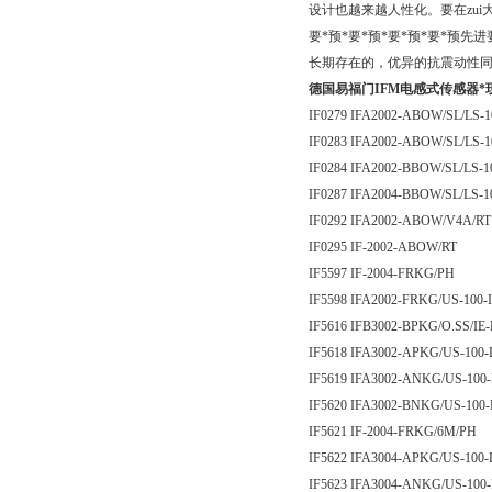
设计也越来越人性化。要在zu
要*预*要*预*要*预*要*
长期存在的，优异的抗震动性
德国易福门IFM电感式传感器*
IF0279 IFA2002-ABOW/SL/LS-
IF0283 IFA2002-ABOW/SL/LS-
IF0284 IFA2002-BBOW/SL/LS-
IF0287 IFA2004-BBOW/SL/LS-
IF0292 IFA2002-ABOW/V4A/RT
IF0295 IF-2002-ABOW/RT
IF5597 IF-2004-FRKG/PH
IF5598 IFA2002-FRKG/US-100-
IF5616 IFB3002-BPKG/O.SS/IE
IF5618 IFA3002-APKG/US-100
IF5619 IFA3002-ANKG/US-100
IF5620 IFA3002-BNKG/US-100
IF5621 IF-2004-FRKG/6M/PH
IF5622 IFA3004-APKG/US-100
IF5623 IFA3004-ANKG/US-100