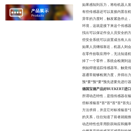
如果感知到压力，将给机器人
有些传感器还可以直接内置在
异常的力度时，触发紧急停止，
环境，这就是接下来这个传感器的
找出可以保证作业人员安全的
些安全系统可以设置成当有人出现
如果人员继续靠近，机器人则
在零件拾取应用中，无法知道
掉了一个零件，系统会检测到
例如焊缝追踪传感器等。触觉
器通常能够检测力度，并得出力
预*要*预*要*预先进要先进
德国宝德产品好BUEKERT进
所谓动态特性，是指传感器在输
些标准输首*首*首*首*首*首
方法求得，并且它对标准输首*首
的关系，往往知道了前者就能推定
动态特性也常用阶跃响应和频