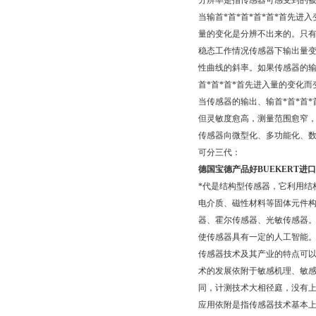
分辨率是指传感器可感受到的被测
当输首*首*首*首*首*首先进
量的变化是分辨不出来的。只有
稳态工作情况传感器下输出量变化
性曲线的斜率。如果传感器的输
首*首*首*首先进入量的变化而
当传感器的输出、输首*首*首
但灵敏度愈高，测量范围愈窄
传感器向微型化、多功能化、
可分三代：
德国宝德产品好BUEKERT进
*代是结构型传感器，它利用结
电介质、磁性材料等固体元件
器、霍尔传感器、光敏传感器
使传感器具有一定的人工智能
传感器技术及其产业的特点可以
术的发展依附于敏感机理、敏
同，计测技术大相径庭，没有
应用依附是指传感器技术基本