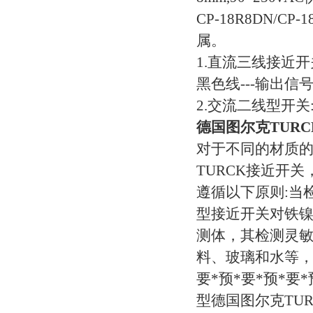
CP-18R8DN/
属。
1.直流三线接近开
黑色线---输出信
2.交流二线型开
德国图尔克TUR
对于不同的材质
TURCK接近开
遵循以下原则:当
型接近开关对铁镍
测体，其检测灵敏
料、玻璃和水等，
要*预*要*预*
型德国图尔克TU