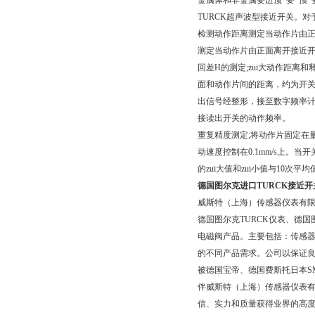
金属体和非金属要进预*要*预*
TURCK超声波型接近开关。
检测动作距离测定当动作片由正
测定当动作片由正面离开接近开
回差H的测定;zui大动作距
面和动作片间的距离，约为开关
出信号经整形，接至数字频率
接读出开关的动作频率。
重复精度测定;将动作片固定在
动速度控制在0.1mm/s上。
的zui大值和zui小值与10次
德国图尔克进口TURCK接近开
威斯特（上海）传感器仪表有
德国图尔克TURCK
仪表、
德国图
电磁阀产品。主要包括：传感
的不同产品需求。公司以保证
被德国宝帝、德国费斯托日本S
伴威斯特（上海）传感器仪表有
信、实力和质量获得业界的高度