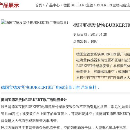
产品展示
首页
>
产品中心
>
德国BUEKERT宝德
>
BUEKERT宝德电磁
德国宝德发货快BURKER
更新日期：
2018-04-28
点击次数：
1097
德国宝德发货快BURKERT原厂电
磁流量传感器安装位置不正确引起
BURKERT传感器安装在易积聚
垂直管上，可能出现排空；或德国宝
直接排首*首*首*首*首*首先进
通常主要是管道杂散电流干扰，空
德国宝德发货快BURKERT原厂电磁流量计的详细资料：
等。管道杂散电流干扰通
德国宝德发货快BURKERT原厂电磁流量计
通常是德国宝德BURKERT电磁流量传感器安装位置不正确引起的故障，常见的如将德
管系zui高点；或安装在自上而下的垂直管上，可能出现排空；或德国宝德BURKERT
首先进入大气而形成测量管内非满管。
环境方面通常主要是管道杂散电流干扰，空间强电磁波干扰，大型电机磁场干扰等。