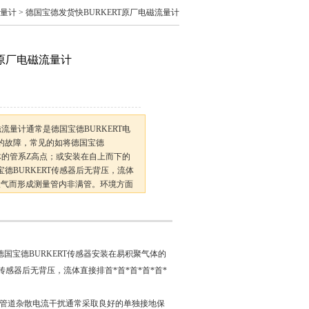
流量计
> 德国宝德发货快BURKERT原厂电磁流量计
T原厂电磁流量计
磁流量计通常是德国宝德BURKERT电
的故障，常见的如将德国宝德
气体的管系Z高点；或安装在自上而下的
德BURKERT传感器后无背压，流体
入大气而形成测量管内非满管。环境方面
间强电磁波干扰，大型电机磁场干扰
国宝德BURKERT传感器安装在易积聚气体的
传感器后无背压，流体直接排首*首*首*首*首*
管道杂散电流干扰通常采取良好的单独接地保