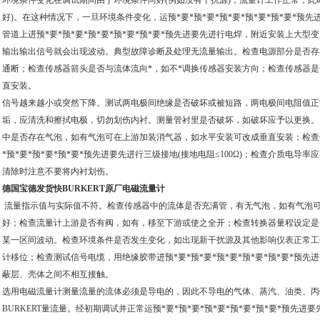
环境条件变化在调试期间由于环境条件尚好(例如没有干扰源)，流量计工作正常，此
好)。在这种情况下，一旦环境条件变化，运预*要*预*要*预*要*预*要*预*要*预
管道上进预*要*预*要*预*要*预*要*预*要*预先进要先进行电焊，附近安装上大
输出输出信号就会出现波动。典型故障诊断及处理无流量输出。检查电源部分是否存
通断；检查传感器箭头是否与流体流向*，如不*调换传感器安装方向；检查传感器
直安装。
信号越来越小或突然下降。测试两电极间绝缘是否破坏或被短路，两电极间电阻值正常在
垢，应清洗和擦拭电极，切勿划伤内衬。测量管衬里是否破坏，如破坏应予以更换。
中是否存在气泡，如有气泡可在上游加装消气器，如水平安装可改成垂直安装；检查仪
*预*要*预*要*预*要*预先进要先进行三级接地(接地电阻≤100Ω)；检查介质电导率
清除时注意不要将内衬划伤。
德国宝德发货快BURKERT原厂电磁流量计
流量指示值与实际值不符。检查传感器中的流体是否充满管，有无气泡，如有气泡
好；检查流量计上游是否有阀，如有，移至下游或使之全开；检查转换器量程设定是
某一区间波动。检查环境条件是否发生变化，如出现新干扰源及其他影响仪表正常工
计移位；检查测试信号电缆，用绝缘胶带进预*要*预*要*预*要*预*要*预*要*预
蔽层、壳体之间不相互接触。
选用电磁流量计测量流量的流体必须是导电的，因此不导电的气体、蒸汽、油类、丙
BURKERT量流量。经初期调试并正常运预*要*预*要*预*要*预*要*预*要*预先进要