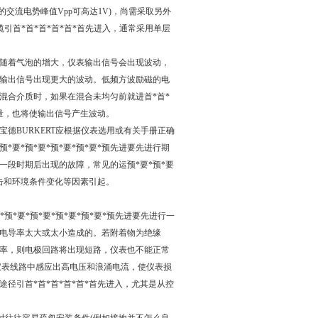
交流电势峰值Vpp可高达1V)，尚需采取另外
引首*首*首*首*首*首先进入，通常采用单层
随着气泡的增大，仪表输出信号会出现波动，
输出信号出现更大的波动。低频方波励磁的电
混合介质时，如果在混合未均匀前就进首*首*
行测量，也将使输出信号产生波动。
德BURKERT应根据仪表选用或有关手册正确
预*要*预*要*预*要*预*要*预先进要先进行期
行一段时期后出现的故障，常见的运预*要*预*要
打击和环境条件变化等因素引起。
预*要*预*要*预*要*预*要*预先进要先进行一
电导率太大或太小造成的。若附着物为绝缘
率，则电极回路将出现短路，仪表也不能正常
仪表线路中感应出高电压和浪涌电流，使仪表损
径引首*首*首*首*首*首先进入，尤其是从控