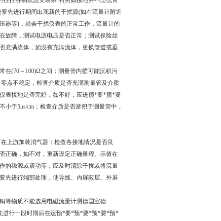
时往往容易疏忽安装条件(例如接地并不怎么良
先进要先进行期间出现新的干扰源(如在流量计附近
型变压器等)，就会干扰仪表的正常工作，流量计的
在故障，测试电源电压是否正常；测试保险丝
是否充满流体，如没有充满流体，更换管道或垂
(70～100)Ω之间；测量管内壁可能沉积污
 零点不稳定，检查介质是否充满测量管及介质
表接地是否完好，如不好，应进预*要*预*要
应不小于5μs/cm；检查介质是否淤积于测量管中，
可在上游加装消气器；检查各接地情况是否良
否正确，如不对，重新设定正确量程。示值在
作的磁源或震动等，应及时清除干扰或将流量
先进要先进行端部处理，使导线、内屏蔽层、外屏
铜等物质不能选用电磁流量计测德国宝德
先进行一段时期后在运预*要*预*要*预*要*预*