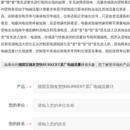
要*预*要*预先进要先进行期间出现的故障，常见故障原因有：流量传感器内壁附着
内壁附着层由于电磁流量计测量含有悬浮固相或污脏体的机会远比其他流量仪表多，
高。若附着层电导率与液体电导率相近，仪表还能正常输出信号，只是改变流通面积
着层，电极间电动势将被短路；若是绝缘性附着层，电极表面被绝缘而断开测量电路
雷电击在线路中感应瞬时高电压和浪涌电流，进首*首*首*首*首*首先进入仪表就会损
首*首先进入途径：电源线，传感器勺转换器间的流量信号线和激磁线。然而从雷电
压和浪涌电流大部分足从控制室电源线路引首*首*首*首*首*首先进入的，其他两
电磁流量计出现故障，控制室中其他仪表电常常同时出现雷击事故。因此使用单位要
如果你对
德国宝德发货快BURKERT原厂电磁流量计
感兴趣，想了解更详细的产品
产品：
您的单位：
您的姓名：