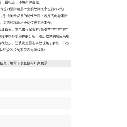
层，雷电击，环境条件变化。
出现内壁附着层产生的故障概率也就相对较
，形成测量误差的隐性故障；若是高电导率附
。后两种现象均会使仪表无法工作。
坏仪表。雷电击损仪表有3条引首*首*首*首*
故障中损坏零部件的分析，引起故障的感应高电
条途径较少。还从发生雷击事故现场了解到，不仅
认识设置控制室仪表电源线防a
信息，填写下表直接与厂家联系：