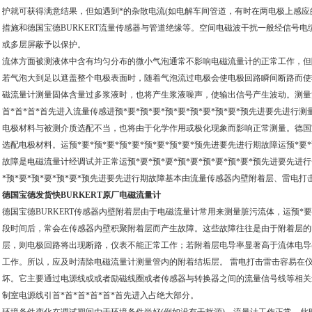
护就可获得满意结果，但如遇到*的杂散电流(如电解车间管道，有时在两电极上感应的
措施和德国宝德BURKERT流量传感器与管道绝缘等。空间电磁波干扰一般经信号电缆
或多层屏蔽予以保护。
流体方面被测液体中含有均匀分布的微小气泡通常不影响电磁流量计的正常工作，但
若气泡大到足以遮盖整个电极表面时，随着气泡流过电极会使电极回路瞬间断路而使
磁流量计测量固体含量过多浆液时，也将产生浆液噪声，使输出信号产生波动。测量
首*首*首*首先进入流量传感进预*要*预*要*预*要*预*要*预*要*预先进要先进
电极材料与被测介质选配不当，也将由于化学作用或极化现象而影响正常测量。德国宝
选配电极材料。运预*要*预*要*预*要*预*要*预*要*预先进要先进行期故障运预*要*
故障是电磁流量计经调试并正常运预*要*预*要*预*要*预*要*预*要*预先进要先进
*预*要*预*要*预*要*预先进要先进行期故障基本由流量传感器内壁附着层、雷电
德国宝德发货快BURKERT原厂电磁流量计
德国宝德BURKERT传感器内壁附着层由于电磁流量计常用来测量脏污流体，运预*要*
段时间后，常会在传感器内壁积聚附着层而产生故障。这些故障往往是由于附着层的
层，则电极回路将出现断路，仪表不能正常工作；若附着层电导率显著高于流体电导
工作。所以，应及时清除电磁流量计测量管内的附着结垢层。 雷电打击雷击容易在
坏。它主要通过电源线或或者励磁线圈或者传感器与转换器之间的流量信号线等相关途
制室电源线引首*首*首*首*首*首先进入占绝大部分。