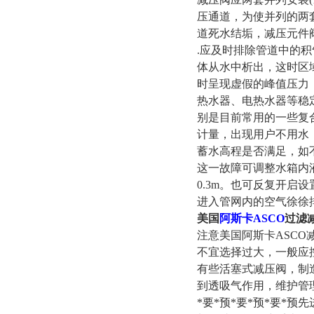
压通道，为使并列的两
道死水结垢，减压元件
.应及时排除管道中的积
体从水中析出，这时区
时呈现虚假的峰值压力
热水器、电热水器等稳
别是目前常用的一些复
计量，出现用户不用水
蓄水高程是否满足，如不
这一故障可调整水箱内液
0.3m。也可反复开启
进入管网内的空气徐徐
美国
阿斯卡ASCO
过滤
注意美国阿斯卡ASCO
不宜选择过大，一般应
有些活塞式减压阀，制造
到透吸气作用，维护管
*要*预*要*预*要*预