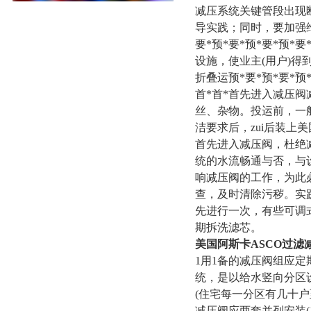
减压系统关键管段出现
导实践；同时，要加强
要*预*要*预*要*预
设施，使业主(用户)得
折叠运预*要*预*要*预
首*首*首先进入减压
丝、杂物。投运前，一般
洁要求后，zui后装上
首先进入减压阀，杜绝减
统的水流畅通与否，与
响减压阀的工作，为此必
查，及时清除污秽。实践
先进行一次，有些可调
期拆洗滤芯。
美国阿斯卡ASCO过滤
1用1备的减压阀组应定
统，是以给水竖向分区
(住宅每一分区有几十
减压阀应两套并列安装(