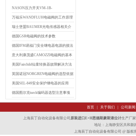
NASON压力开关VM-1B-
4R/HRVTAU59现货10只
万福乐WANDFLUH电磁阀的工作原理
瑞士堡盟BAUMER光电传感器相关介
绍
德国GSR电磁阀的技术参数
德国IFM易福门安全继电器电源的接法
意大利康茂盛CAMOZZI电磁阀的基本
原理
美国Fairchild仙童转换器故障解决方法
英国诺冠NORGREN电磁阀的选型依据
美国SEL-849安全保护继电器的应用
德国图尔克turck编码器选型注意事项
首页
|
关于我们
|
公司新闻
上海辰丁自动化设备有限公司
原装进口E+H恩德斯豪斯液位计
生产厂家
地址：上海静安区共和新路47
上海辰丁自动化设备有限公司 @ 版权所有 All 