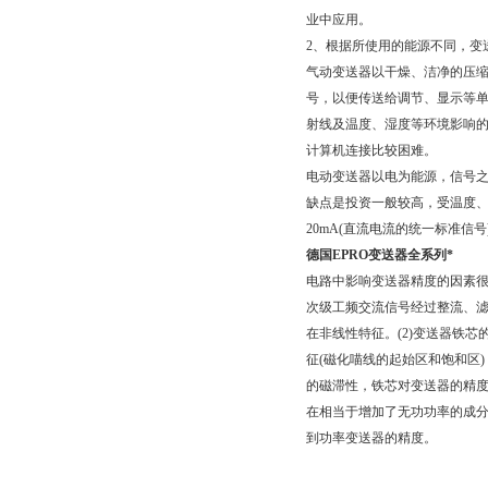
业中应用。
2、根据所使用的能源不同，变
气动变送器以干燥、洁净的压缩空
号，以便传送给调节、显示等
射线及温度、湿度等环境影响
计算机连接比较困难。
电动变送器以电为能源，信号
缺点是投资一般较高，受温度、
20mA(直流电流的统一标准信
德国EPRO变送器全系列*
电路中影响变送器精度的因素
次级工频交流信号经过整流、
在非线性特征。
(2)变送器铁
征(磁化喵线的起始区和饱和区
的磁滞性，铁芯对变送器的精度
在相当于增加了无功功率的成
到功率变送器的精度。