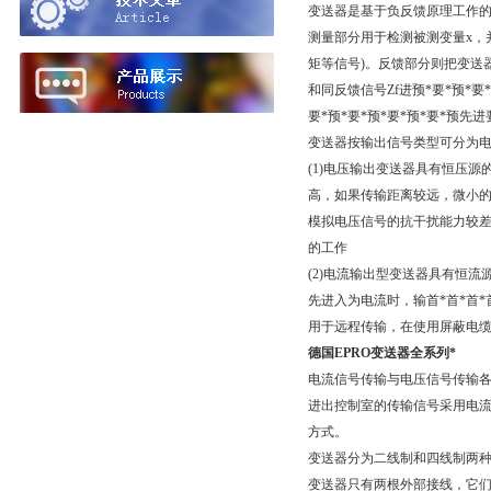
变送器是基于负反馈原理工作
测量部分用于检测被测变量x，并
矩等信号)。反馈部分则把变送器
和同反馈信号Zf进预*要*预*要
要*预*要*预*要*预*要*预
变送器按输出信号类型可分为
(1)电压输出变送器具有恒压源
高，如果传输距离较远，微小的
模拟电压信号的抗干扰能力较
的工作
(2)电流输出型变送器具有恒流
先进入为电流时，输首*首*首
用于远程传输，在使用屏蔽电
德国EPRO变送器全系列*
电流信号传输与电压信号传输各
进出控制室的传输信号采用电
方式。
变送器分为二线制和四线制两
变送器只有两根外部接线，它