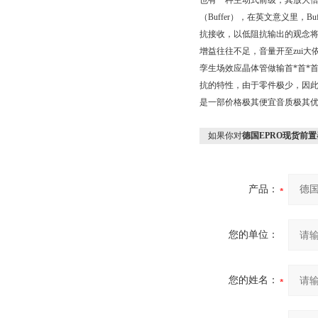
也有一种主动式前级，其放大
（Buffer），在英文意义里，
抗接收，以低阻抗输出的观念将
增益往往不足，音量开至zui大
孪生场效应晶体管做输首*首*首
抗的特性，由于零件极少，因此
是一部价格极其便宜音质极其
如果你对
德国EPRO现货前置
产品：
您的单位：
您的姓名：