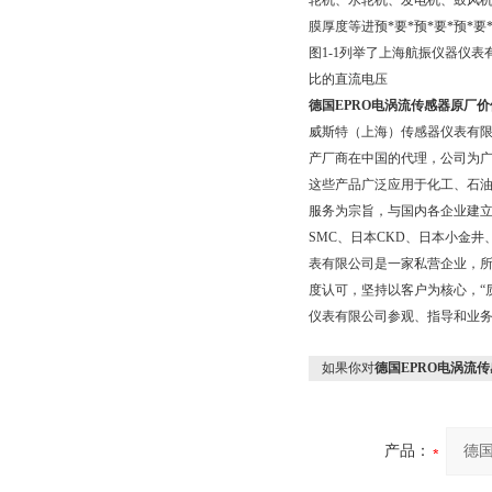
轮机、水轮机、发电机、鼓风
膜厚度等进预*要*预*要*预*
图1-1列举了上海航振仪器仪
比的直流电压
德国EPRO电涡流传感器原厂价
威斯特（上海）传感器仪表有
产厂商在中国的代理，公司为广
这些产品广泛应用于化工、石
服务为宗旨，与国内各企业建
SMC、日本CKD、日本小金
表有限公司是一家私营企业，所
度认可，坚持以客户为核心，“
仪表有限公司参观、指导和业
如果你对
德国EPRO电涡流
产品：