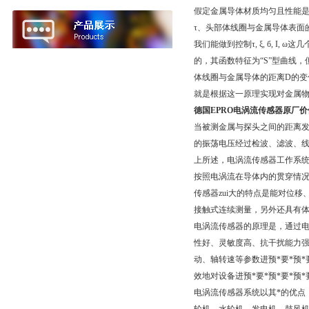
假定金属导体材质均匀且性能是
τ、头部体线圈与金属导体表面的距离
我们能做到控制τ, ξ, б, 
的，其函数特征为“S”型曲线
体线圈与金属导体的距离D的变
就是根据这一原理实现对金属
德国EPRO电涡流传感器原厂价
当被测金属与探头之间的距离发
的振荡电压经过检波、滤波、线
上所述，电涡流传感器工作系
按照电涡流在导体内的贯穿情
传感器zui大的特点是能对位移
接触式连续测量，另外还具有
电涡流传感器的原理是，通过电
性好、灵敏度高、抗干扰能力
动、轴转速等参数进预*要*预*
效地对设备进预*要*预*要*预
电涡流传感器系统以其*的优点，