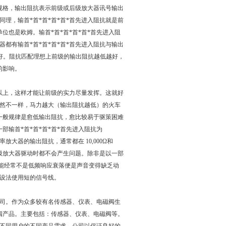
项规格，输出阻抗表示前级或后级放大器讯号输出
理，输首*首*首*首*首*首先进入阻抗就是前
位也是欧姆。输首*首*首*首*首*首先进入阻
都有输首*首*首*首*首*首先进入阻抗与输出
低越好。阻抗匹配理想上前级的输出阻抗越低越好，
的影响。
倍以上，这样才能让前级的实力尽量发挥。这就好
然不一样，马力越大（输出阻抗越低）的火车
快一般规律是愈低输出阻抗，愈比较易于驱策困难
部输首*首*首*首*首*首先进入阻抗为
放大器的输出阻抗，通常都在 10,000Ω和
源和前级放大器驱动时都不会产生问题。除非是以一部
可能经常不是低频响应衰落便是声音变得缺乏动
设法使用短的信号线。
司。作为众多较有名传感器、仪表、电磁阀生
阀产品。主要包括：传感器、仪表、电磁阀等。