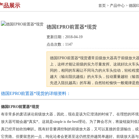
产品展示
首页
>
产品中心
>
德国E
德国EPRO前置器*现货
更新日期：
2018-04-19
点击次数：
1147
德国EPRO前置器*现货通常后级放大器高于前级放大
上，这样才能让前级的实力尽量发挥。这就好比火车
同的，相同的车厢让不同马力的火车头拉动，轻松程
越大（输出阻抗越低）的火车头，拉动重量越轻（输首*
先进入阻抗越高）的车厢，自然轻松愉快一般规律是
较易于驱策困难的负载。同样，愈高的输首*首*首*首
德国EPRO前置器*现货的详细资料：
抗，也是比较容易驱动。
德国EPRO前置器*现货
有非常多的废话谈论前级放大器，因此，现在是该为它澄清的时候了。在理想的环境
放大器可能会越*真实*。这就是simple is the best理论。为了舞会尽兴，将
真已经开始吹拍喇叭。既有好音量调控制的前级放大器，又可以直接的音源输出，或
它旁路。但要留意的一点，纯化论者会更甚至这仍然坚持越简单越好。前级放大器与后