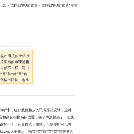
PRO
>
德国EPRO前置器
> 德国EPRO前置器*现货
器输出阻抗的十倍以
头拉车厢的道理是相
度自然不一样，马力
首*首*首*首*首
愈低输出阻抗，愈比
*首*首先进入阻
聆听中，组件数目越少的讯号路径设计，这种
旋钮旋到低音和高音都提高的位置，整个声浪提高了，但失
设有一个「音量撤离」按钮，当需要时可以将
级放大器输出、输首*首*首*首*首*首先进入