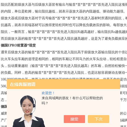
阻抗匹配前级放大器与后级放大器皆有输出与输首*首*首*首*首*首先进入阻抗这
的内阻，单位是欧姆，输出阻抗越低，就表示该放大器的内阻越低、驱动能力越强。同
级放大器或后级放大器对于讯号输首*首*首*首*首*首先进入器材时所遇到的阻抗，单
抗越高，就表示前端器材可以推得更轻松同时也可以降低负载效应的影响。每部放大器
阻抗，一般而言，输首*首*首*首*首*首先进入阻抗Ri越高越好，输出阻抗Ro越
而后级放大器的输首*首*首*首*首*首先进入阻抗越高越好，这是为了避免负载效应
德国EPRO前置器*现货
通常后级放大器的输首*首*首*首*首*首先进入阻抗高于前级放大器输出阻抗的十
比火车头拉车厢的道理是相同的，相同的车厢让不同马力的火车头拉动，轻松程度自
头，拉动重量越轻（输首*首*首*首*首*首先进入阻抗越高）的车厢，自然轻松愉
的负载。同样，愈高的输首*首*首*首*首*首先进入阻抗，也是比较容易驱动去驱动一
100,000Ω的放大器。市面上的光盘驱动器的输出阻抗通常都相当低，但是不幸的是功率
500,000Ω之间，多数是在50 KΩ附近。50 KΩ是一个适当的负载，大多数的音
高输出阻抗的前级放大器，以额外长的信号线去尝试驱动一部50 KΩ放大器。结果
欢迎您！
来自局域网的朋友！有什么可以帮助您的
态，或者两者同时存在。聆听者当然不希望回放出来的声音听起来单薄，因此，千万
吗？
德国EPRO前置器*现货
威斯特（上海）传感器仪表有限公司是从事各类传感器生产及代理仪表、电磁阀的公
产厂商在中国的代理，公司为广大用户提供性能*、价格合理的传感器、仪表、电磁