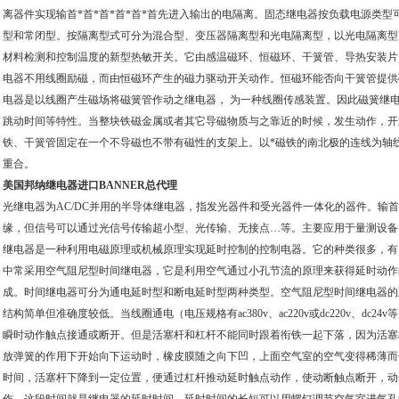
离器件实现输首*首*首*首*首*首先进入输出的电隔离。固态继电器按负载电源类
型和常闭型。按隔离型式可分为混合型、变压器隔离型和光电隔离型，以光电隔离型为
材料检测和控制温度的新型热敏开关。它由感温磁环、恒磁环、干簧管、导热安装片
电器不用线圈励磁，而由恒磁环产生的磁力驱动开关动作。恒磁环能否向干簧管提供
电器是以线圈产生磁场将磁簧管作动之继电器， 为一种线圈传感装置。因此磁簧继
跳动时间等特性。当整块铁磁金属或者其它导磁物质与之靠近的时候，发生动作，开
铁、干簧管固定在一个不导磁也不带有磁性的支架上。以*磁铁的南北极的连线为轴
重合。
美国邦纳继电器进口BANNER总代理
光继电器为AC/DC并用的半导体继电器，指发光器件和受光器件一体化的器件。输首
缘，但信号可以通过光信号传输超小型、光传输、无接点…等。主要应用于量测设备
继电器是一种利用电磁原理或机械原理实现延时控制的控制电器。它的种类很多，有
中常采用空气阻尼型时间继电器，它是利用空气通过小孔节流的原理来获得延时动作
成。时间继电器可分为通电延时型和断电延时型两种类型。空气阻尼型时间继电器的延时范围大
结构简单但准确度较低。当线圈通电（电压规格有ac380v、ac220v或dc220v、d
瞬时动作触点接通或断开。但是活塞杆和杠杆不能同时跟着衔铁一起下落，因为活塞
放弹簧的作用下开始向下运动时，橡皮膜随之向下凹，上面空气室的空气变得稀薄而
时间，活塞杆下降到一定位置，便通过杠杆推动延时触点动作，使动断触点断开，动