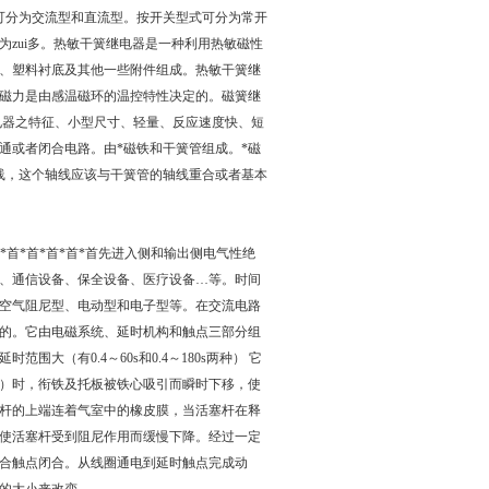
型可分为交流型和直流型。按开关型式可分为常开
zui多。热敏干簧继电器是一种利用热敏磁性
、塑料衬底及其他一些附件组成。热敏干簧继
磁力是由感温磁环的温控特性决定的。磁簧继
电器之特征、小型尺寸、轻量、反应速度快、短
通或者闭合电路。由*磁铁和干簧管组成。*磁
线，这个轴线应该与干簧管的轴线重合或者基本
*首*首*首*首*首先进入侧和输出侧电气性绝
、通信设备、保全设备、医疗设备…等。时间
空气阻尼型、电动型和电子型等。在交流电路
的。它由电磁系统、延时机构和触点三部分组
（有0.4～60s和0.4～180s两种） 它
c24v等）时，衔铁及托板被铁心吸引而瞬时下移，使
杆的上端连着气室中的橡皮膜，当活塞杆在释
使活塞杆受到阻尼作用而缓慢下降。经过一定
合触点闭合。从线圈通电到延时触点完成动