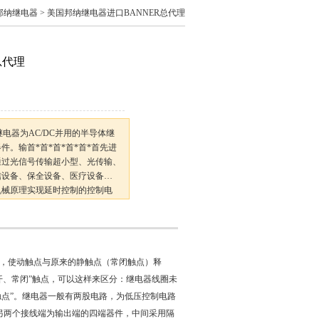
R邦纳继电器
> 美国邦纳继电器进口BANNER总代理
总代理
继电器为AC/DC并用的半导体继
。输首*首*首*首*首*首先进
通过光信号传输超小型、光传输、
信设备、保全设备、医疗设备…
机械原理实现延时控制的控制电
动型和电子型等。在交流电路中常
，使动触点与原来的静触点（常闭触点）释
开、常闭”触点，可以这样来区分：继电器线圈未
触点”。继电器一般有两股电路，为低压控制电路
，另两个接线端为输出端的四端器件，中间采用隔