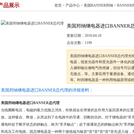
产品展示
首页
>
产品中心
>
美国BANNER邦纳
>
BANNE
美国邦纳继电器进口BANNER
更新日期：
2018-04-10
点击次数：
1199
美国邦纳继电器进口BANNER总代理光
电器，指发光器件和受光器件一体化的器件
入侧和输出侧电气性绝缘，但信号可以
无接点…等。主要应用于量测设备、通
等。时间继电器是一种利用电磁原理或
器。它的种类很多，有空气阻尼型、电
美国邦纳继电器进口BANNER总代理的详细资料：
采用空气阻尼型时间继电器
美国邦纳继电器进口BANNER总代理
当线圈断电后，电磁的吸力也随之消失，衔铁就会在弹簧的反作用力返回原来的位置
放。这样吸合、释放，从而达到了在电路中的导通、切断的目的。对于继电器的“常
通电时处于断开状态的静触点，称为“常开触点”；处于接通状态的静触点称为“常闭
和高压工作电路。固态继电器是一种两个接线端为输首*首*首*首*首*首先进入端